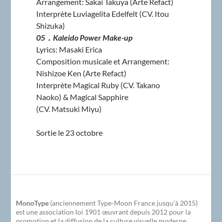
Arrangement: Sakai Takuya (Arte Refact)
Interprète Luviagelita Edelfelt (CV. Itou
Shizuka)
05．Kaleido Power Make-up
Lyrics: Masaki Erica
Composition musicale et Arrangement:
Nishizoe Ken (Arte Refact)
Interprète Magical Ruby (CV. Takano
Naoko) & Magical Sapphire
(CV. Matsuki Miyu)
Sortie le 23 octobre
MonoType
(anciennement Type-Moon France jusqu’à 2015)
est une association loi 1901 œuvrant depuis 2012 pour la
promotion et la diffusion de la culture visuelle moderne