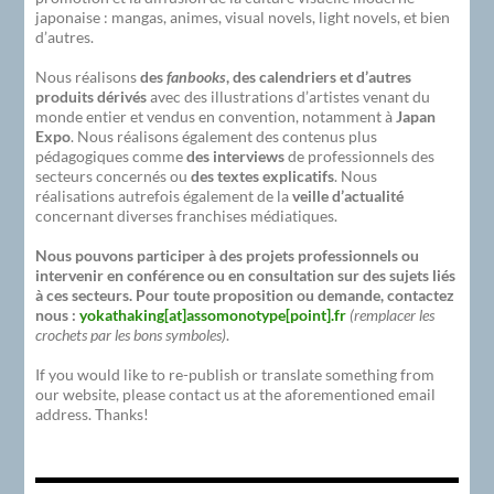
japonaise : mangas, animes, visual novels, light novels, et bien
d’autres.
Nous réalisons
des
fanbooks
, des calendriers et d’autres
produits dérivés
avec des illustrations d’artistes venant du
monde entier et vendus en convention, notamment à
Japan
Expo
. Nous réalisons également des contenus plus
pédagogiques comme
des interviews
de professionnels des
secteurs concernés ou
des textes explicatifs
. Nous
réalisations autrefois également de la
veille d’actualité
concernant diverses franchises médiatiques.
Nous pouvons participer à des projets professionnels ou
intervenir en conférence ou en consultation sur des sujets liés
à ces secteurs. Pour toute proposition ou demande, contactez
nous :
yokathaking[at]assomonotype[point].fr
(remplacer les
crochets par les bons symboles)
.
If you would like to re-publish or translate something from
our website, please contact us at the aforementioned email
address. Thanks!