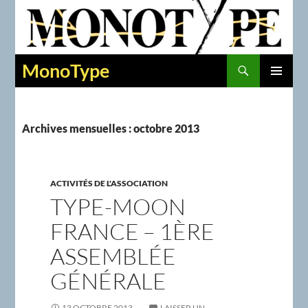
Recherche
MonoType
ALLER
MENU
AU
PRINCIPAL
CONTENU
Archives mensuelles : octobre 2013
ACTIVITÉS DE L'ASSOCIATION
TYPE-MOON
FRANCE – 1ÈRE
ASSEMBLÉE
GÉNÉRALE
13 OCTOBRE 2013
LAISSER UN