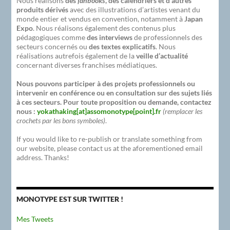
Nous réalisons
des
fanbooks
, des calendriers et d’autres
produits dérivés
avec des illustrations d’artistes venant du
monde entier et vendus en convention, notamment à
Japan
Expo
. Nous réalisons également des contenus plus
pédagogiques comme
des interviews
de professionnels des
secteurs concernés ou
des textes explicatifs
. Nous
réalisations autrefois également de la
veille d’actualité
concernant diverses franchises médiatiques.
Nous pouvons participer à des projets professionnels ou
intervenir en conférence ou en consultation sur des sujets liés
à ces secteurs. Pour toute proposition ou demande, contactez
nous :
yokathaking[at]assomonotype[point].fr
(remplacer les
crochets par les bons symboles)
.
If you would like to re-publish or translate something from
our website, please contact us at the aforementioned email
address. Thanks!
MONOTYPE EST SUR TWITTER !
Mes Tweets