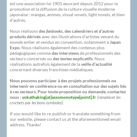
est une association loi 1901 œuvrant depuis 2012 pour la
promotion et la diffusion de la culture visuelle moderne
japonaise : mangas, animes, visual novels, light novels, et bien
d’autres.
Nous réalisons
des
fanbooks
, des calendriers et d’autres
produits dérivés
avec des illustrations d’artistes venant du
monde entier et vendus en convention, notamment à
Japan
Expo
. Nous réalisons également des contenus plus
pédagogiques comme
des interviews
de professionnels des
secteurs concernés ou
des textes explicatifs
. Nous
réalisations autrefois également de la
veille d’actualité
concernant diverses franchises médiatiques.
Nous pouvons participer à des projets professionnels ou
intervenir en conférence ou en consultation sur des sujets liés
à ces secteurs. Pour toute proposition ou demande, contactez
nous :
yokathaking[at]assomonotype[point].fr
(remplacer les
crochets par les bons symboles)
.
If you would like to re-publish or translate something from
our website, please contact us at the aforementioned email
address. Thanks!