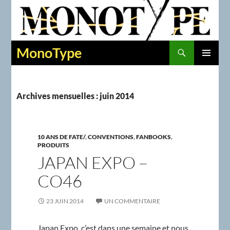
Recherche
MonoType
ALLER
MENU
AU
PRINCIPAL
CONTENU
Archives mensuelles : juin 2014
10 ANS DE FATE/
,
CONVENTIONS
,
FANBOOKS
,
PRODUITS
JAPAN EXPO –
CO46
23 JUIN 2014
UN COMMENTAIRE
Japan Expo, c’est dans une semaine et nous