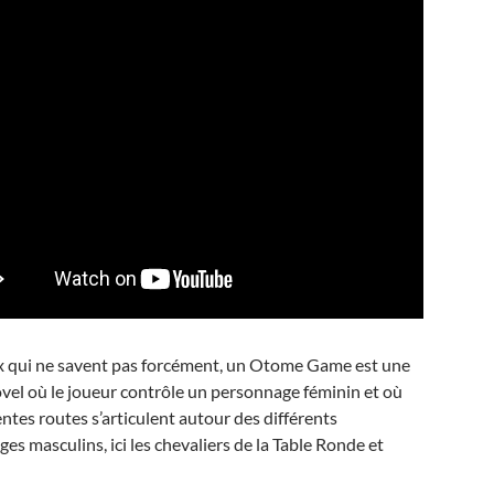
x qui ne savent pas forcément, un Otome Game est une
vel où le joueur contrôle un personnage féminin et où
entes routes s’articulent autour des différents
es masculins, ici les chevaliers de la Table Ronde et