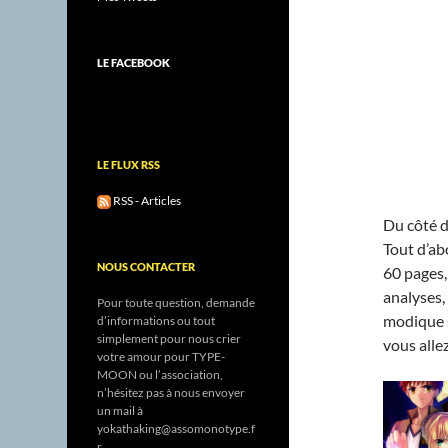
LE FACEBOOK
LE FLUX RSS
RSS - Articles
Du côté d
Tout d’ab
NOUS CONTACTER
60 pages,
analyses,
Pour toute question, demande
modique 
d’informations ou tout
simplement pour nous crier
vous allez
votre amour pour TYPE-
MOON ou l’association,
n’hésitez pas à nous envoyer
un mail à
yokathaking@assomonotype.f
r