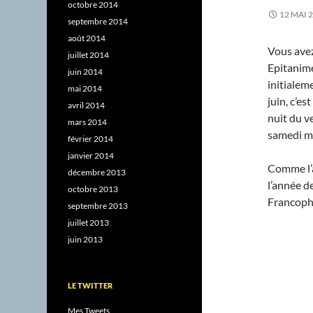
octobre 2014
12 MAI 
septembre 2014
août 2014
Vous avez
juillet 2014
Epitanime
juin 2014
initialeme
mai 2014
juin, c’es
avril 2014
nuit du v
mars 2014
samedi m
février 2014
janvier 2014
Comme l’
décembre 2013
l’année d
octobre 2013
Francoph
septembre 2013
juillet 2013
juin 2013
LE TWITTER
Mes Tweets