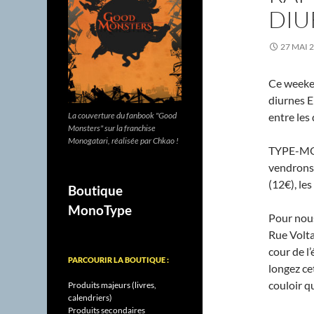
DIU
27 MAI 
Ce weeken
diurnes E
entre les
La couverture du fanbook "Good
Monsters" sur la franchise
Monogatari, réalisée par Chkao !
TYPE-MOO
vendrons 
(12€), les
Boutique
MonoType
Pour nous 
Rue Volta
cour de l’
PARCOURIR LA BOUTIQUE :
longez ce
couloir q
Produits majeurs (livres,
calendriers)
Produits secondaires