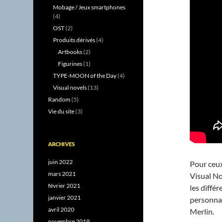
Mobage / Jeux smartphones
(4)
OST
(2)
Produits dérivés
(4)
Artbooks
(2)
Figurines
(1)
TYPE-MOON of the Day
(4)
Visual novels
(13)
Random
(5)
Vie du site
(3)
ARCHIVES
juin 2022
Pour ceu
mars 2021
Visual No
février 2021
les différ
janvier 2021
personnag
avril 2020
Merlin.
novembre 2019