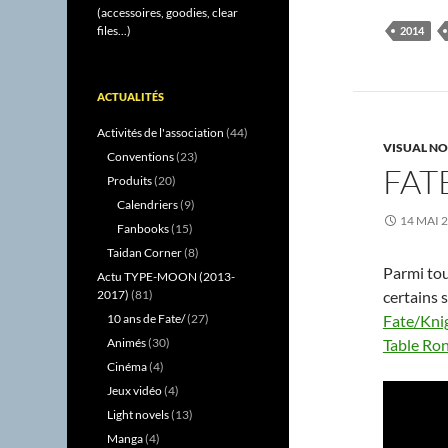
(accessoires, goodies, clear
files...)
2014
ACTUALITÉS
Activités de l'association
(44)
VISUAL NO
Conventions
(23)
FAT
Produits
(20)
Calendriers
(9)
14 MAI 
Fanbooks
(15)
Taidan Corner
(8)
Parmi tou
Actu TYPE-MOON (2013-
certains 
2017)
(81)
Fate/Kni
10 ans de Fate/
(27)
Table Ron
Animés
(30)
Cinéma
(4)
Jeux vidéo
(4)
Light novels
(13)
Manga
(4)