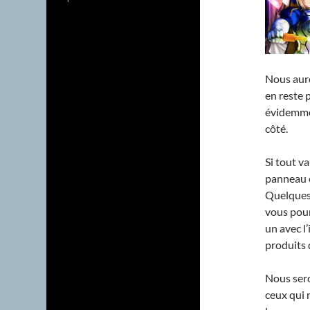
Nous auro
en reste p
évidemmen
côté.
Si tout va
panneau e
Quelques 
vous pou
un avec l’
produits
Nous sero
ceux qui 