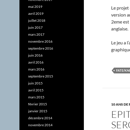
mai 2019
Le projet
avril 2019
version a
juillet 2018
2eme est 
juin 2017
anglaise.
mars 2017
novembre 2016
Le jeu a l
septembre 2016
graphique
juin 2016
avril 2016
mars 2016
FATE/KN
septembre 2015
juin 2015
avril 2015
mars 2015
février 2015
10 ANS DE 
EPI
janvier 2015
décembre 2014
SER
novembre 2014