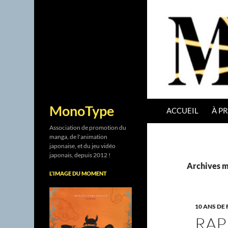
ALLER AU CONTENU
Recherche
MonoType
ACCUEIL
À P
Association de promotion du
manga, de l'animation
japonaise, et du jeu vidéo
japonais, depuis 2012 !
Archives m
L’IMAGE DU MOMENT
10 ANS DE 
RAP