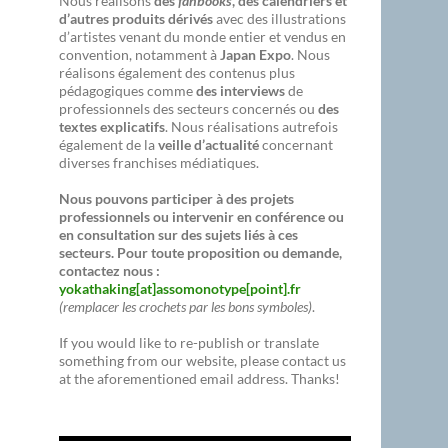
Nous réalisons
des
fanbooks
, des calendriers et
d’autres produits dérivés
avec des illustrations
d’artistes venant du monde entier et vendus en
convention, notamment à
Japan Expo
. Nous
réalisons également des contenus plus
pédagogiques comme
des interviews
de
professionnels des secteurs concernés ou
des
textes explicatifs
. Nous réalisations autrefois
également de la
veille d’actualité
concernant
diverses franchises médiatiques.
Nous pouvons participer à des projets
professionnels ou intervenir en conférence ou
en consultation sur des sujets liés à ces
secteurs. Pour toute proposition ou demande,
contactez nous :
yokathaking[at]assomonotype[point].fr
(remplacer les crochets par les bons symboles)
.
If you would like to re-publish or translate
something from our website, please contact us
at the aforementioned email address. Thanks!