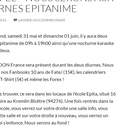
RNES EPITANIME
2014
LAISSER UN COMMENTAIRE
d, samedi 31 mai et dimanche 01 juin, il y aura deux
pitanime de 09h à 19h00 ainsi qu’une nocturne karaoke
 deux.
N France sera présent durant les deux diurnes. Nous
nos Fanbooks 10 ans de Fate/ (15€), les calendriers
 T-Shirt (5€) et même les Forex !
trouver, ce sera dans les locaux de l’école Epita, situé 16
ire au Kremlin Bicêtre (94276). Une fois rentrés dans la
école, vous verrez sur votre droite une salle info, vous
tte salle et sur votre droite à nouveau, vous verrez un
ui s’enfonce. Nous serons au fond !