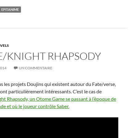
EPITANIME
VELS
E/KNIGHT RHAPSODY
2014
UN COMMENTAIRE
s les projets Doujins qui existent autour du Fate/verse,
sont particulièrement intéressants. C’est le cas de
ght Rhapsody, un Otome Game se passant à l’époque de
de et où le joueur contrôle Saber.