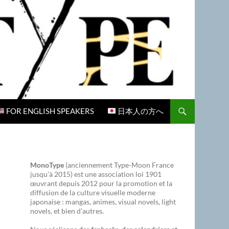
FOR ENGLISH SPEAKERS
日本人の方へ
MonoType
(anciennement Type-Moon France
jusqu’à 2015) est une association loi 1901
œuvrant depuis 2012 pour la promotion et la
diffusion de la culture visuelle moderne
japonaise : mangas, animes, visual novels, light
novels, et bien d’autres.