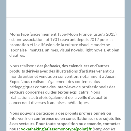
MonoType
(anciennement Type-Moon France jusqu’à 2015)
est une association loi 1901 œuvrant depuis 2012 pour la
promotion et la diffusion de la culture visuelle moderne
japonaise : mangas, animes, visual novels, light novels, et bien
d’autres.
Nous réalisons
des
fanbooks
, des calendriers et d’autres
produits dérivés
avec des illustrations d’artistes venant du
monde entier et vendus en convention, notamment à
Japan
Expo
. Nous réalisons également des contenus plus
pédagogiques comme
des interviews
de professionnels des
secteurs concernés ou
des textes explicatifs
. Nous
réalisations autrefois également de la
veille d’actualité
concernant diverses franchises médiatiques.
Nous pouvons participer à des projets professionnels ou
intervenir en conférence ou en consultation sur des sujets liés
à ces secteurs. Pour toute proposition ou demande, contactez
nous :
yokathaking[at]assomonotype[point].fr
(remplacer les