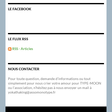
LE FACEBOOK
LE FLUX RSS
RSS - Articles
NOUS CONTACTER
Pour toute question, demande d’informations ou tout
simplement pour nous crier votre amour pour TYPE-MOON
ou l’association, n’hésitez pas à nous envoyer un mail à
yokathaking@assomonotype.fr