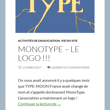
ACTIVITÉS DE L'ASSOCIATION
,
VIE DU SITE
MONOTYPE – LE
LOGO !!!
11 MARS 2017
LAISSER UN COMMENTAIRE
On vous avait annoncé il y a quelques mois
que TYPE-MOON France avait changé de
nom et s’appelle dorénavant MonoType.
L’association a maintenant un logo !
MonoType – LE LOGO !!!
Continuer la lecture de
→