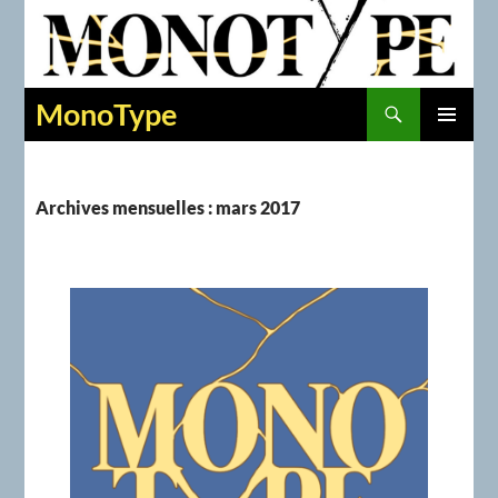
Recherche
MonoType
ALLER
MENU
AU
PRINCIPAL
CONTENU
Archives mensuelles : mars 2017