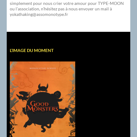
simplement pour nous crier votre amour pour TYPE-MOON
ou l’association, n’hésitez pas à nous envoyer un mail à
yokathaking@assomonotype.fr
L’IMAGE DU MOMENT