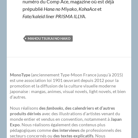
numéro du Comp Ace, magazine où est déjà
prépublié
Hana no Miyako
,
KohaAce
et
Fate/kaleid liner PRISMA ILLYA
.
MAHOU TSUKAI NO HAKO
MonoType
(anciennement Type-Moon France jusqu’à 2015)
est une association loi 1901 œuvrant depuis 2012 pour la
promotion et la diffusion de la culture visuelle moderne
japonaise : mangas, animes, visual novels, light novels, et bien
d’autres.
Nous réalisons
des
fanbooks
, des calendriers et d’autres
produits dérivés
avec des illustrations d’artistes venant du
monde entier et vendus en convention, notamment à
Japan
Expo
. Nous réalisons également des contenus plus
pédagogiques comme
des interviews
de professionnels des
secteurs concernés ou
des textes explicatifs
. Nous