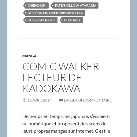
CHIBICHUKI
FATE/HOLLOW ATARAXIA
FATE/KALEID LINER PRISMA☆ILLYA
FATE/STAY NIGHT
UFOTABLE
MANGA
COMIC WALKER –
LECTEUR DE
KADOKAWA
15 AVRIL 2014
LAISSER UN COMMENTAIRE
De temps en temps, les japonais s’essaient
au numérique et proposent des scans de
leurs propres mangas sur Internet. C’est le