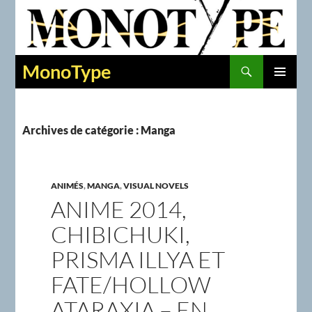
Recherche
MonoType
ALLER
MENU
AU
PRINCIPAL
CONTENU
Archives de catégorie : Manga
ANIMÉS
,
MANGA
,
VISUAL NOVELS
ANIME 2014,
CHIBICHUKI,
PRISMA ILLYA ET
FATE/HOLLOW
ATARAXIA – EN