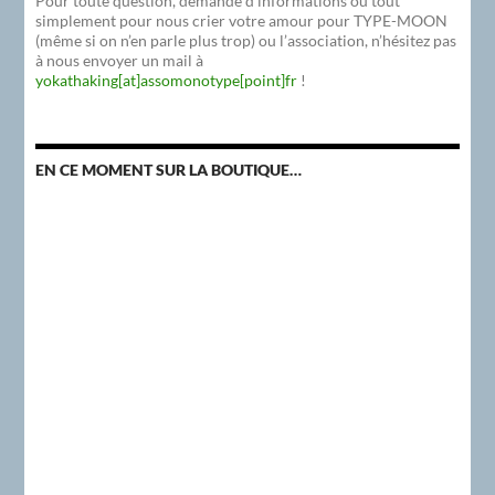
Pour toute question, demande d’informations ou tout
simplement pour nous crier votre amour pour TYPE-MOON
(même si on n’en parle plus trop) ou l’association, n’hésitez pas
à nous envoyer un mail à
yokathaking[at]assomonotype[point]fr
!
EN CE MOMENT SUR LA BOUTIQUE…