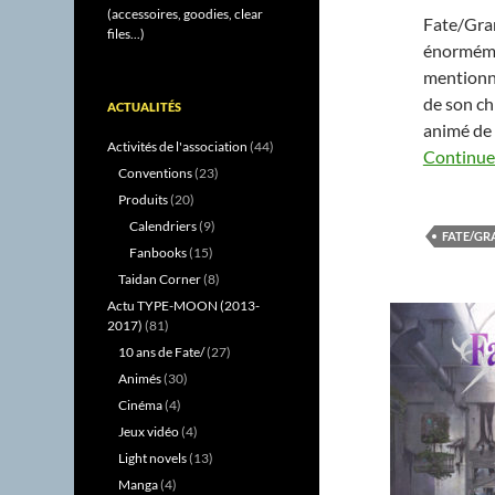
(accessoires, goodies, clear
Fate/Gran
files...)
énorméme
mentionne
de son chi
ACTUALITÉS
animé de
Activités de l'association
(44)
Continuer
Conventions
(23)
Produits
(20)
Calendriers
(9)
FATE/GR
Fanbooks
(15)
Taidan Corner
(8)
Actu TYPE-MOON (2013-
2017)
(81)
10 ans de Fate/
(27)
Animés
(30)
Cinéma
(4)
Jeux vidéo
(4)
Light novels
(13)
Manga
(4)