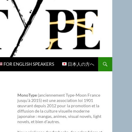
FOR ENGLISH SPEAKERS
日本人の方へ
MonoType
(anciennement Type-Moon France
jusqu’à 2015) est une association loi 1901
œuvrant depuis 2012 pour la promotion et la
diffusion de la culture visuelle moderne
japonaise : mangas, animes, visual novels, light
novels, et bien d’autres.