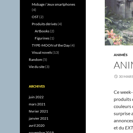
Mobage / Jeux smartphones
(4)
OST
(2)
Produits dérivés
(4)
Artbooks
(2)
Figurines
(1)
TYPE-MOON of the Day
(4)
Visual novels
(13)
ANIMÉS
Random
(5)
ANI
Vie du site
(3)
30 MARS
ARCHIVES
Ce week-e
juin 2022
produits 
mars 2021
couleurs
février 2021
surprise 
janvier 2021
annonces,
avril 2020
et du
EX
novembre 2019