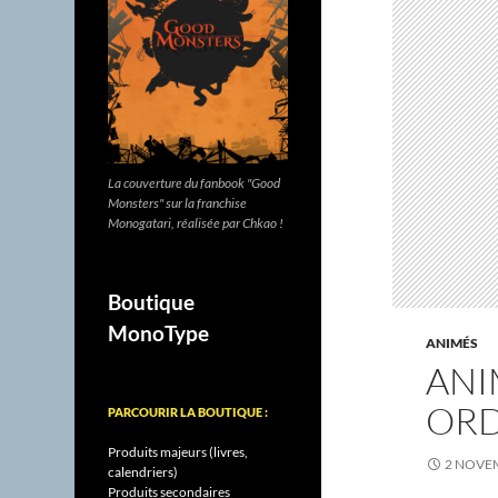
La couverture du fanbook "Good
Monsters" sur la franchise
Monogatari, réalisée par Chkao !
Boutique
MonoType
ANIMÉS
ANI
OR
PARCOURIR LA BOUTIQUE :
Produits majeurs (livres,
2 NOVE
calendriers)
Produits secondaires