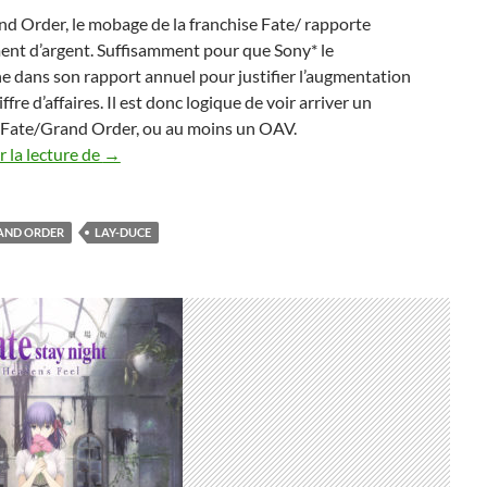
d Order, le mobage de la franchise Fate/ rapporte
nt d’argent. Suffisamment pour que Sony* le
 dans son rapport annuel pour justifier l’augmentation
ffre d’affaires. Il est donc logique de voir arriver un
 Fate/Grand Order, ou au moins un OAV.
Animé de Fate/Grand Order
 la lecture de
→
AND ORDER
LAY-DUCE