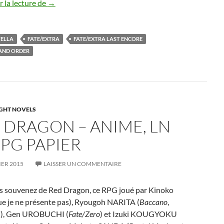
AnimeJapan 2016
 la lecture de
→
TELLA
FATE/EXTRA
FATE/EXTRA LAST ENCORE
AND ORDER
IGHT NOVELS
 DRAGON – ANIME, LN
RPG PAPIER
IER 2015
LAISSER UN COMMENTAIRE
s souvenez de Red Dragon, ce RPG joué par Kinoko
e je ne présente pas), Ryougoh NARITA (
Baccano
,
!
), Gen UROBUCHI (
Fate/Zero
) et Izuki KOUGYOKU