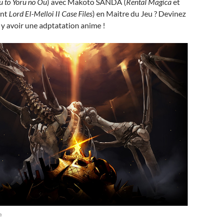
 to Yoru no Ou
) avec Makoto SANDA (
Rental Magica
et
ant
Lord El-Melloi II Case Files
) en Maitre du Jeu ? Devinez
a y avoir une adptatation anime !
n