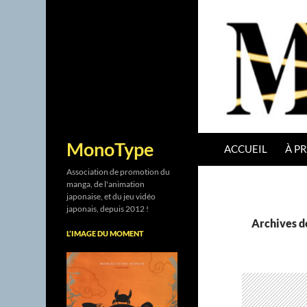
ALLER AU CONTENU
Recherche
MonoType
ACCUEIL
À P
Association de promotion du
manga, de l'animation
japonaise, et du jeu vidéo
japonais, depuis 2012 !
Archives d
L’IMAGE DU MOMENT