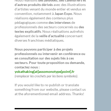
Nous réalisons
des
fanbooks
, des calendriers et
d’autres produits dérivés
avec des illustrations
d’artistes venant du monde entier et vendus en
convention, notamment à
Japan Expo
. Nous
réalisons également des contenus plus
pédagogiques comme
des interviews
de
professionnels des secteurs concernés ou
des
textes explicatifs
. Nous réalisations autrefois
également de la
veille d’actualité
concernant
diverses franchises médiatiques.
Nous pouvons participer à des projets
professionnels ou intervenir en conférence ou
en consultation sur des sujets liés à ces
secteurs. Pour toute proposition ou demande,
contactez nous :
yokathaking[at]assomonotype[point].fr
(remplacer les crochets par les bons symboles)
.
If you would like to re-publish or translate
something from our website, please contact us
at the aforementioned email address. Thanks!