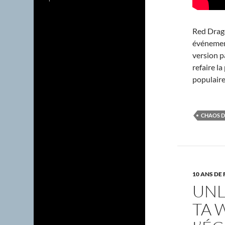
Red Drago
événement
version p
refaire l
populaire
CHAOS 
10 ANS DE 
UNL
TA 