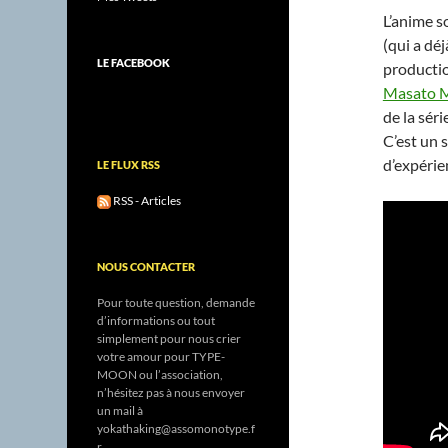
L’anime s
(qui a dé
LE FACEBOOK
producti
Masato
de la sér
C’est un 
d’expérie
LE FLUX RSS
RSS - Articles
NOUS CONTACTER
Pour toute question, demande
d’informations ou tout
simplement pour nous crier
votre amour pour TYPE-
MOON ou l’association,
n’hésitez pas à nous envoyer
un mail à
yokathaking@assomonotype.f
r