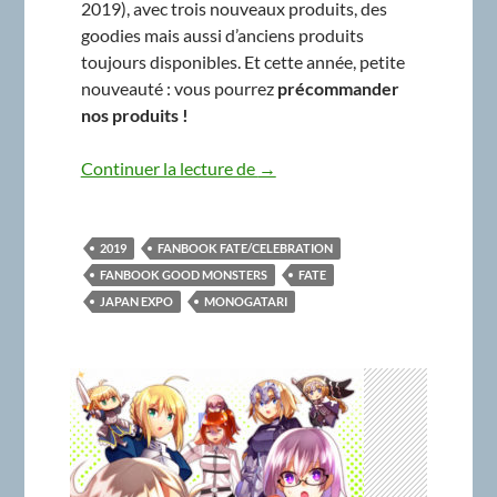
2019), avec trois nouveaux produits, des
goodies mais aussi d’anciens produits
toujours disponibles. Et cette année, petite
nouveauté : vous pourrez
précommander
nos produits !
MonoType à Japan Expo 2019
Continuer la lecture de
→
2019
FANBOOK FATE/CELEBRATION
FANBOOK GOOD MONSTERS
FATE
JAPAN EXPO
MONOGATARI