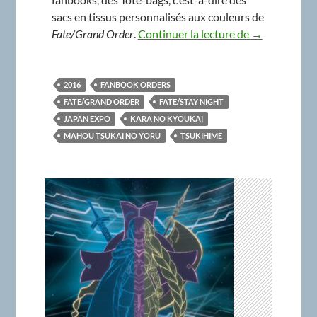
sacs en tissus personnalisés aux couleurs de
Des Tote-bag à
Fate/Grand Order
.
Continuer la lecture de
→
2016
FANBOOK ORDERS
FATE/GRAND ORDER
FATE/STAY NIGHT
JAPAN EXPO
KARA NO KYOUKAI
MAHOU TSUKAI NO YORU
TSUKIHIME