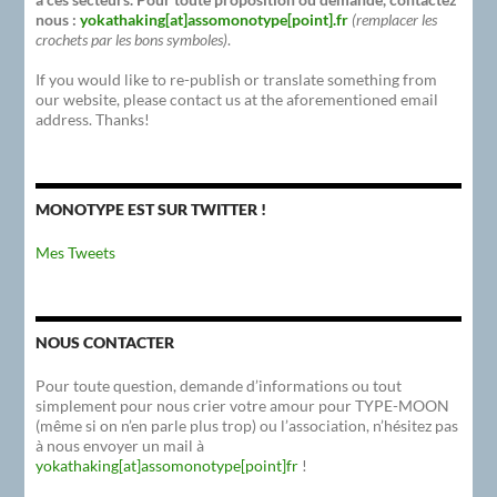
nous :
yokathaking[at]assomonotype[point].fr
(remplacer les
crochets par les bons symboles)
.
If you would like to re-publish or translate something from
our website, please contact us at the aforementioned email
address. Thanks!
MONOTYPE EST SUR TWITTER !
Mes Tweets
NOUS CONTACTER
Pour toute question, demande d’informations ou tout
simplement pour nous crier votre amour pour TYPE-MOON
(même si on n’en parle plus trop) ou l’association, n’hésitez pas
à nous envoyer un mail à
yokathaking[at]assomonotype[point]fr
!