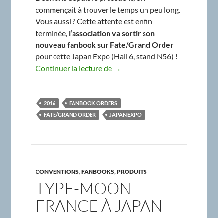
commençait à trouver le temps un peu long.
Vous aussi ? Cette attente est enfin
terminée,
l’association va sortir son
nouveau fanbook sur Fate/Grand Order
pour cette Japan Expo (Hall 6, stand N56) !
Nouveau fanbook sur Fate/Gra
Continuer la lecture de
→
2016
FANBOOK ORDERS
FATE/GRAND ORDER
JAPAN EXPO
CONVENTIONS
,
FANBOOKS
,
PRODUITS
TYPE-MOON
FRANCE À JAPAN