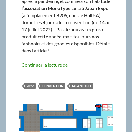
après la pandémie, et comme à son habitude
l’association MonoType sera à Japan Expo
(à l’emplacement
B206
, dans le
Hall 5A
)
durant les 4 jours de la convention (du 14 au
17 juillet 2022) ! Pas de nouveau « gros »
produit cette année, mais toujours nos
fanbooks et des goodies disponibles. Détails
dans l’article !
MonoType à Japan Expo 2022 !
Continuer la lecture de
→
2022
CONVENTION
JAPAN EXPO