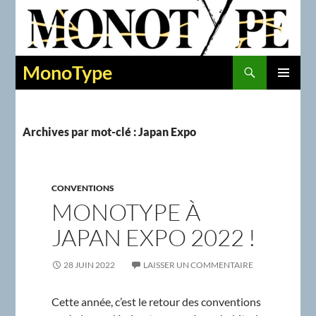
Recherche
MonoType
ALLER
MENU
AU
PRINCIPAL
CONTENU
Archives par mot-clé : Japan Expo
CONVENTIONS
MONOTYPE À
JAPAN EXPO 2022 !
28 JUIN 2022
LAISSER UN COMMENTAIRE
Cette année, c’est le retour des conventions