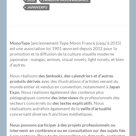
JAPAN EXPO
MonoType
(anciennement Type-Moon France jusqu’à 2015)
est une association loi 1901 œuvrant depuis 2012 pour la
promotion et la diffusion de la culture visuelle moderne
japonaise : mangas, animes, visual novels, light novels, et bien
d’autres.
Nous réalisons
des
fanbooks
, des calendriers et d’autres
produits dérivés
avec des illustrations d’artistes venant du
monde entier et vendus en convention, notamment à
Japan
Expo
. Nous réalisons également des contenus plus
pédagogiques comme
des interviews
de professionnels des
secteurs concernés ou
des textes explicatifs
. Nous
réalisations autrefois également de la
veille d’actualité
concernant diverses franchises médiatiques.
Nous pouvons participer à des projets professionnels ou
intervenir en conférence ou en consultation sur des sujets liés
à ces secteurs. Pour toute proposition ou demande, contactez