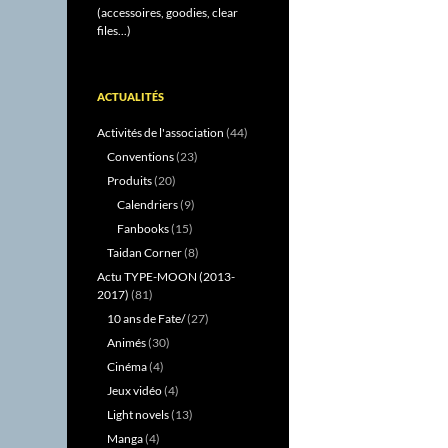
(accessoires, goodies, clear
files...)
ACTUALITÉS
Activités de l'association
(44)
Conventions
(23)
Produits
(20)
Calendriers
(9)
Fanbooks
(15)
Taidan Corner
(8)
Actu TYPE-MOON (2013-
2017)
(81)
10 ans de Fate/
(27)
Animés
(30)
Cinéma
(4)
Jeux vidéo
(4)
Light novels
(13)
Manga
(4)