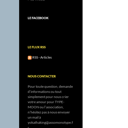
LE FACEBOOK
LE FLUX RSS
RSS - Articles
NOUS CONTACTER
Pour toute question, demande
d’informations ou tout
simplement pour nous crier
votre amour pour TYPE-
MOON ou l’association,
n’hésitez pas à nous envoyer
un mail à
yokathaking@assomonotype.f
r