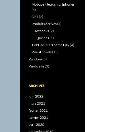
Mobage / Jeux smartphones
(4)
OST
(2)
Produits dérivés
(4)
Artbooks
(2)
Figurines
(1)
TYPE-MOON of the Day
(4)
Visual novels
(13)
Random
(5)
Vie du site
(3)
ARCHIVES
juin 2022
mars 2021
février 2021
janvier 2021
avril 2020
novembre 2019