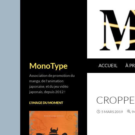
ALLER AU CONTENU
Recherche
MonoType
ACCUEIL
À P
Association de promotion du
manga, de l'animation
japonaise, et du jeu vidéo
japonais, depuis 2012 !
CROPPE
L’IMAGE DU MOMENT
5 MARS 2019
9