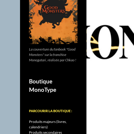
La couverture du fanbook "Good
Monsters" sur la franchise
Monogatari, réalisée par Chkao !
Boutique
MonoType
PARCOURIR LA BOUTIQUE :
Produits majeurs (livres,
calendriers)
Produits secondaires