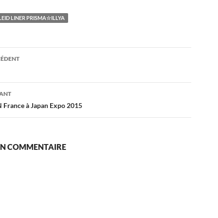
LEID LINER PRISMA☆ILLYA
tion
CÉDENT
s
VANT
France à Japan Expo 2015
 UN COMMENTAIRE