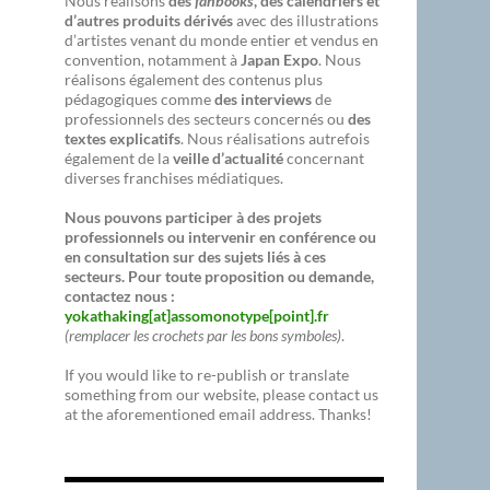
Nous réalisons
des
fanbooks
, des calendriers et
d’autres produits dérivés
avec des illustrations
d’artistes venant du monde entier et vendus en
convention, notamment à
Japan Expo
. Nous
réalisons également des contenus plus
pédagogiques comme
des interviews
de
professionnels des secteurs concernés ou
des
textes explicatifs
. Nous réalisations autrefois
également de la
veille d’actualité
concernant
diverses franchises médiatiques.
Nous pouvons participer à des projets
professionnels ou intervenir en conférence ou
en consultation sur des sujets liés à ces
secteurs. Pour toute proposition ou demande,
contactez nous :
yokathaking[at]assomonotype[point].fr
(remplacer les crochets par les bons symboles)
.
If you would like to re-publish or translate
something from our website, please contact us
at the aforementioned email address. Thanks!