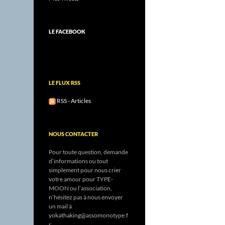
LE FACEBOOK
LE FLUX RSS
RSS - Articles
NOUS CONTACTER
Pour toute question, demande
d’informations ou tout
simplement pour nous crier
votre amour pour TYPE-
MOON ou l’association,
n’hésitez pas à nous envoyer
un mail à
yokathaking@assomonotype.f
r