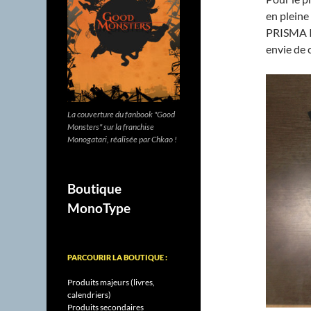
en pleine
PRISMA IL
envie de 
La couverture du fanbook "Good
Monsters" sur la franchise
Monogatari, réalisée par Chkao !
Boutique
MonoType
PARCOURIR LA BOUTIQUE :
Produits majeurs (livres,
calendriers)
Produits secondaires