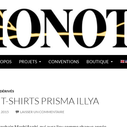
ROPOS
PROJETS
CONVENTIONS
BOUTIQUE
DÉRIVÉS
 T-SHIRTS PRISMA ILLYA
L 2015
LAISSER UN COMMENTAIRE
rochain MachiAsobi, qui aura lieu comme chaque année