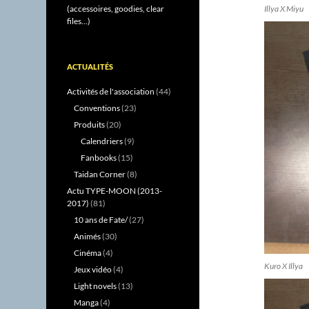
(accessoires, goodies, clear
Illya X Miyu
files...)
ACTUALITÉS
Activités de l'association
(44)
Conventions
(23)
Produits
(20)
Calendriers
(9)
Fanbooks
(15)
Taidan Corner
(8)
Actu TYPE-MOON (2013-
2017)
(81)
10 ans de Fate/
(27)
Animés
(30)
Cinéma
(4)
Kuro X Illya
Jeux vidéo
(4)
Light novels
(13)
Manga
(4)