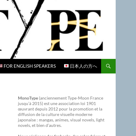
FOR ENGLISH SPEAKERS
日本人の方へ
MonoType
(anciennement Type-Moon France
jusqu’à 2015) est une association loi 1901
œuvrant depuis 2012 pour la promotion et la
diffusion de la culture visuelle moderne
japonaise : mangas, animes, visual novels, light
novels, et bien d’autres.