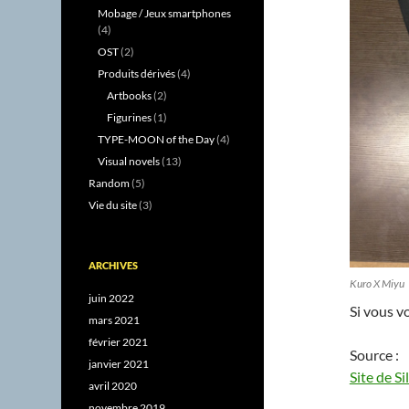
Mobage / Jeux smartphones
(4)
OST
(2)
Produits dérivés
(4)
Artbooks
(2)
Figurines
(1)
TYPE-MOON of the Day
(4)
Visual novels
(13)
Random
(5)
Vie du site
(3)
ARCHIVES
Kuro X Miyu
juin 2022
Si vous v
mars 2021
février 2021
Source :
janvier 2021
Site de Si
avril 2020
novembre 2019