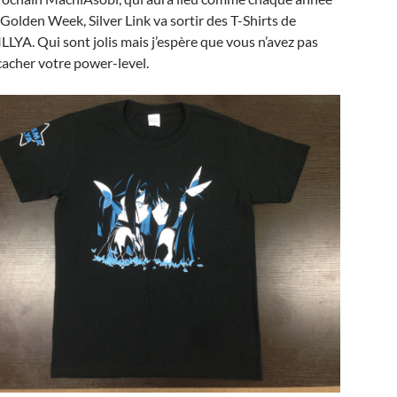
 Golden Week, Silver Link va sortir des T-Shirts de
LYA. Qui sont jolis mais j’espère que vous n’avez pas
cacher votre power-level.