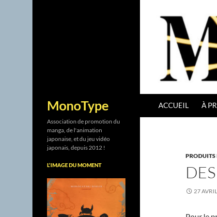
ALLER AU CONTENU
Recherche
MonoType
ACCUEIL
À P
Association de promotion du
manga, de l'animation
japonaise, et du jeu vidéo
japonais, depuis 2012 !
PRODUITS 
L’IMAGE DU MOMENT
DES
27 AVRI
Pour le p