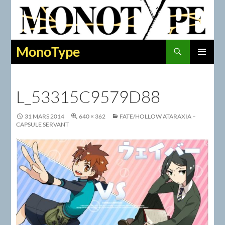
Recherche
MonoType
ALLER
MENU
AU
PRINCIPAL
CONTENU
L_53315C9579D88
31 MARS 2014
640 × 362
FATE/HOLLOW ATARAXIA –
CAPSULE SERVANT