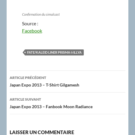
Confirmation du simulcast
Source :
Facebook
FATE/KALEID LINER PRISMA☆ILLYA
Navigation
ARTICLE PRÉCÉDENT
des
Japan Expo 2013 – T-Shirt Gilgamesh
articles
ARTICLE SUIVANT
Japan Expo 2013 – Fanbook Moon Radiance
LAISSER UN COMMENTAIRE