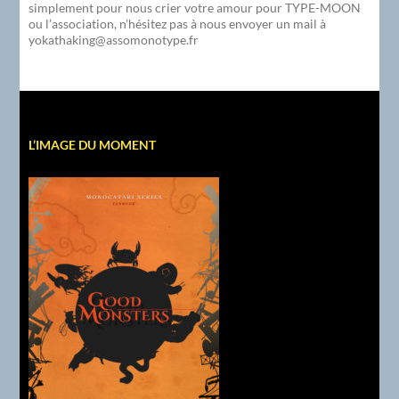
simplement pour nous crier votre amour pour TYPE-MOON
ou l’association, n’hésitez pas à nous envoyer un mail à
yokathaking@assomonotype.fr
L’IMAGE DU MOMENT