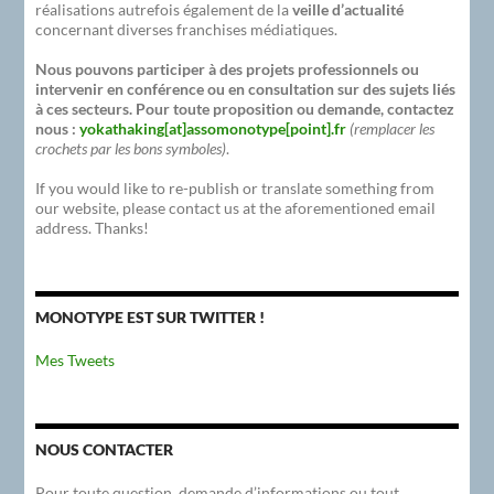
réalisations autrefois également de la
veille d’actualité
concernant diverses franchises médiatiques.
Nous pouvons participer à des projets professionnels ou
intervenir en conférence ou en consultation sur des sujets liés
à ces secteurs. Pour toute proposition ou demande, contactez
nous :
yokathaking[at]assomonotype[point].fr
(remplacer les
crochets par les bons symboles)
.
If you would like to re-publish or translate something from
our website, please contact us at the aforementioned email
address. Thanks!
MONOTYPE EST SUR TWITTER !
Mes Tweets
NOUS CONTACTER
Pour toute question, demande d’informations ou tout