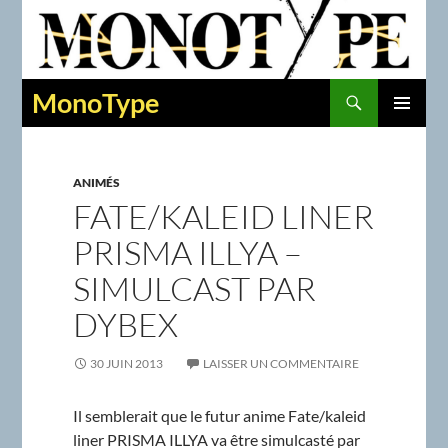
Recherche
MonoType
ALLER
MENU
AU
PRINCIPAL
CONTENU
ANIMÉS
FATE/KALEID LINER
PRISMA ILLYA –
SIMULCAST PAR
DYBEX
30 JUIN 2013
LAISSER UN COMMENTAIRE
Il semblerait que le futur anime Fate/kaleid
liner PRISMA ILLYA va être simulcasté par