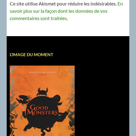
Ce site utilise Akismet pour réduire les indésirables.
En
savoir plus sur la façon dont les données de vos
commentaires sont traitées
.
L’IMAGE DU MOMENT