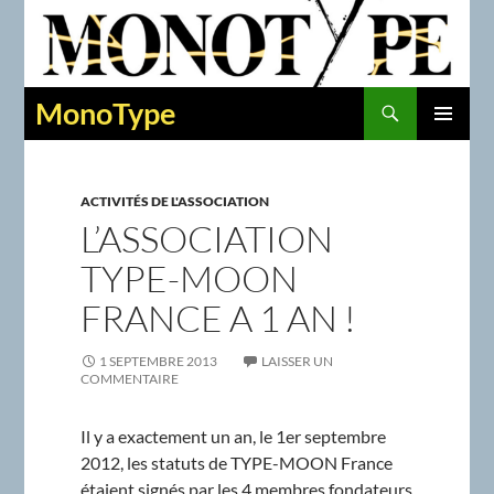
Recherche
MonoType
ALLER
MENU
AU
PRINCIPAL
CONTENU
ACTIVITÉS DE L'ASSOCIATION
L’ASSOCIATION
TYPE-MOON
FRANCE A 1 AN !
1 SEPTEMBRE 2013
LAISSER UN
COMMENTAIRE
Il y a exactement un an, le 1er septembre
2012, les statuts de TYPE-MOON France
étaient signés par les 4 membres fondateurs