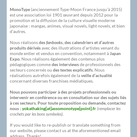
MonoType
(anciennement Type-Moon France jusqu’à 2015)
est une association loi 1901 œuvrant depuis 2012 pour la
promotion et la diffusion de la culture visuelle moderne
japonaise : mangas, animes, visual novels, light novels, et bien
d’autres.
Nous réalisons
des
fanbooks
, des calendriers et d’autres
produits dérivés
avec des illustrations d’artistes venant du
monde entier et vendus en convention, notamment à
Japan
Expo
. Nous réalisons également des contenus plus
pédagogiques comme
des interviews
de professionnels des
secteurs concernés ou
des textes explicatifs
. Nous
réalisations autrefois également de la
veille d’actualité
concernant diverses franchises médiatiques.
Nous pouvons participer à des projets professionnels ou
intervenir en conférence ou en consultation sur des sujets liés
à ces secteurs. Pour toute proposition ou demande, contactez
nous :
yokathaking[at]assomonotype[point].fr
(remplacer les
crochets par les bons symboles)
.
If you would like to re-publish or translate something from
our website, please contact us at the aforementioned email
address. Thanks!