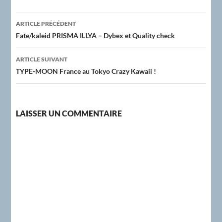
Navigation
ARTICLE PRÉCÉDENT
des
Fate/kaleid PRISMA ILLYA – Dybex et Quality check
articles
ARTICLE SUIVANT
TYPE-MOON France au Tokyo Crazy Kawaii !
LAISSER UN COMMENTAIRE