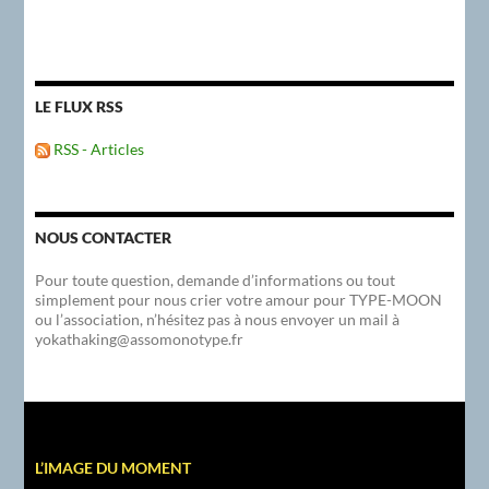
LE FLUX RSS
RSS - Articles
NOUS CONTACTER
Pour toute question, demande d’informations ou tout
simplement pour nous crier votre amour pour TYPE-MOON
ou l’association, n’hésitez pas à nous envoyer un mail à
yokathaking@assomonotype.fr
L’IMAGE DU MOMENT