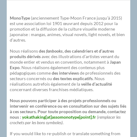
MonoType
(anciennement Type-Moon France jusqu’à 2015)
est une association loi 1901 œuvrant depuis 2012 pour la
promotion et la diffusion de la culture visuelle moderne
japonaise : mangas, animes, visual novels, light novels, et bien
d’autres.
Nous réalisons
des
fanbooks
, des calendriers et d’autres
produits dérivés
avec des illustrations d’artistes venant du
monde entier et vendus en convention, notamment à
Japan
Expo
. Nous réalisons également des contenus plus
pédagogiques comme
des interviews
de professionnels des
secteurs concernés ou
des textes explicatifs
. Nous
réalisations autrefois également de la
veille d’actualité
concernant diverses franchises médiatiques.
Nous pouvons participer à des projets professionnels ou
intervenir en conférence ou en consultation sur des sujets liés
à ces secteurs. Pour toute proposition ou demande, contactez
nous :
yokathaking[at]assomonotype[point].fr
(remplacer les
crochets par les bons symboles)
.
If you would like to re-publish or translate something from