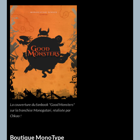
La couverture du fanbook "Good Monsters"
sur la franchise Monogatari, réalisée par
Chkao !
Boutique MonoType