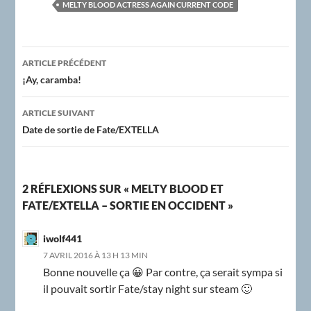
MELTY BLOOD ACTRESS AGAIN CURRENT CODE
Navigation
ARTICLE PRÉCÉDENT
des
¡Ay, caramba!
articles
ARTICLE SUIVANT
Date de sortie de Fate/EXTELLA
2 RÉFLEXIONS SUR « MELTY BLOOD ET
FATE/EXTELLA – SORTIE EN OCCIDENT »
iwolf441
7 AVRIL 2016 À 13 H 13 MIN
Bonne nouvelle ça 😀 Par contre, ça serait sympa si
il pouvait sortir Fate/stay night sur steam 🙂