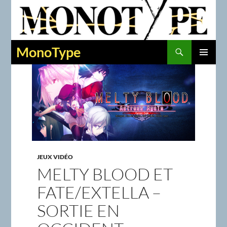
Recherche
MonoType
ALLER
MENU
AU
PRINCIPAL
CONTENU
JEUX VIDÉO
MELTY BLOOD ET
FATE/EXTELLA –
SORTIE EN