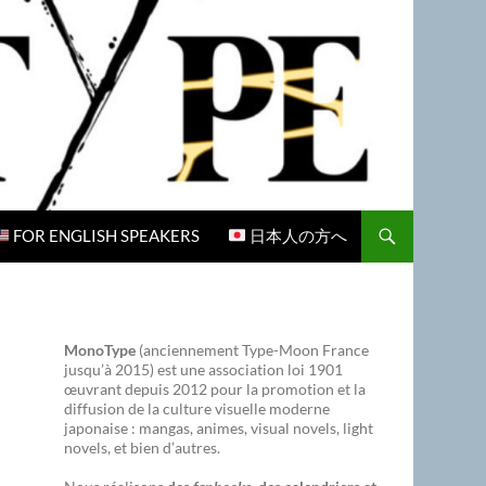
FOR ENGLISH SPEAKERS
日本人の方へ
MonoType
(anciennement Type-Moon France
jusqu’à 2015) est une association loi 1901
œuvrant depuis 2012 pour la promotion et la
diffusion de la culture visuelle moderne
japonaise : mangas, animes, visual novels, light
novels, et bien d’autres.