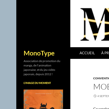
ALLER AU CONTENU
Recherche
MonoType
ACCUEIL
À P
Association de promotion du
manga, de l'animation
japonaise, et du jeu vidéo
japonais, depuis 2012 !
CONVENTI
L’IMAGE DU MOMENT
MOE
4 SEPTE
Ce weeken