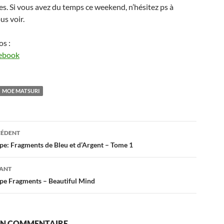
es. Si vous avez du temps ce weekend, n’hésitez ps à
us voir.
os :
ebook
MOE MATSURI
tion
CÉDENT
pe: Fragments de Bleu et d’Argent – Tome 1
s
VANT
pe Fragments – Beautiful Mind
 UN COMMENTAIRE