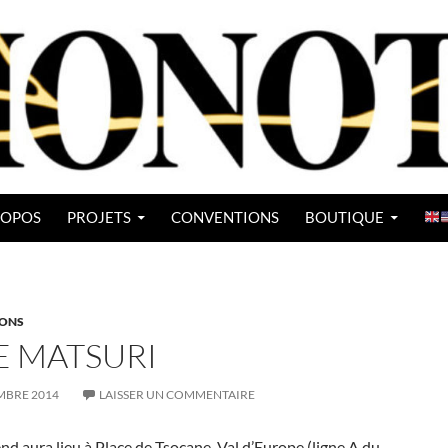
ROPOS
PROJETS
CONVENTIONS
BOUTIQUE
ONS
 MATSURI
MBRE 2014
LAISSER UN COMMENTAIRE
d aura lieu à Place de Tsocane, Val d’Europe (ligne A du