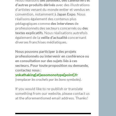
Nous réalisons
des
fanbooks
, des calendriers et
d’autres produits dérivés
avec des illustrations
d’artistes venant du monde entier et vendus en
convention, notamment à
Japan Expo
. Nous
réalisons également des contenus plus
pédagogiques comme
des interviews
de
professionnels des secteurs concernés ou
des
textes explicatifs
. Nous réalisations autrefois
également de la
veille d’actualité
concernant
diverses franchises médiatiques.
Nous pouvons participer à des projets
professionnels ou intervenir en conférence ou
en consultation sur des sujets liés à ces
secteurs. Pour toute proposition ou demande,
contactez nous :
yokathaking[at]assomonotype[point].fr
(remplacer les crochets par les bons symboles)
.
If you would like to re-publish or translate
something from our website, please contact us
at the aforementioned email address. Thanks!