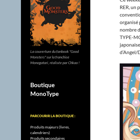
RER, un p
conventi
organisé 
nombre d
TYPE-MOON
japonaise
d’Angel/D
La couverture du fanbook "Good
Monsters" sur la franchise
Monogatari, réalisée par Chkao !
Boutique
MonoType
PARCOURIR LA BOUTIQUE :
Produits majeurs (livres,
calendriers)
Produits secondaires