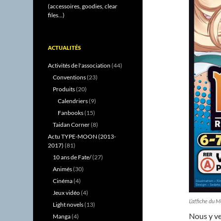
(accessoires, goodies, clear
files...)
ACTUALITÉS
Activités de l'association
(44)
Conventions
(23)
Produits
(20)
Calendriers
(9)
Fanbooks
(15)
Taidan Corner
(8)
Actu TYPE-MOON (2013-
2017)
(81)
10 ans de Fate/
(27)
Animés
(30)
Cinéma
(4)
Jeux vidéo
(4)
L’affiche du 
Light novels
(13)
Nous y ve
Manga
(4)