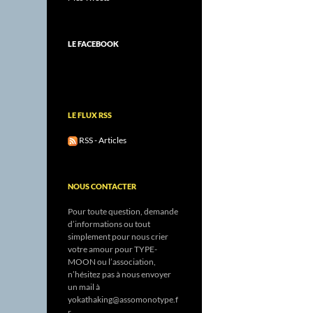
LE FACEBOOK
LE FLUX RSS
RSS - Articles
NOUS CONTACTER
Pour toute question, demande
d’informations ou tout
simplement pour nous crier
votre amour pour TYPE-
MOON ou l’association,
n’hésitez pas à nous envoyer
un mail à
yokathaking@assomonotype.f
r