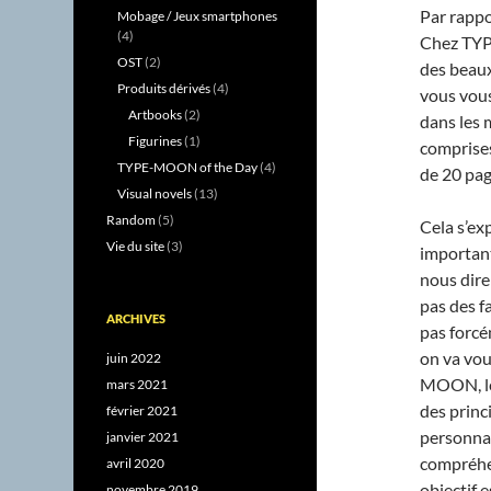
Par rappo
Mobage / Jeux smartphones
(4)
Chez TYP
OST
(2)
des beaux
Produits dérivés
(4)
vous vou
Artbooks
(2)
dans les 
Figurines
(1)
comprises.
TYPE-MOON of the Day
(4)
de 20 pag
Visual novels
(13)
Random
(5)
Cela s’ex
Vie du site
(3)
important
nous dire
pas des f
ARCHIVES
pas forc
on va vou
juin 2022
MOON, les
mars 2021
des princ
février 2021
personnag
janvier 2021
compréhen
avril 2020
objectif 
novembre 2019