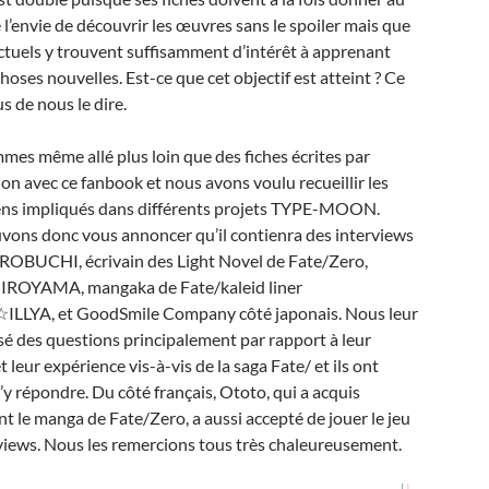
l’envie de découvrir les œuvres sans le spoiler mais que
actuels y trouvent suffisamment d’intérêt à apprenant
hoses nouvelles. Est-ce que cet objectif est atteint ? Ce
s de nous le dire.
es même allé plus loin que des fiches écrites par
tion avec ce fanbook et nous avons voulu recueillir les
gens impliqués dans différents projets TYPE-MOON.
ons donc vous annoncer qu’il contienra des interviews
ROBUCHI, écrivain des Light Novel de Fate/Zero,
HIROYAMA, mangaka de Fate/kaleid liner
LLYA, et GoodSmile Company côté japonais. Nous leur
é des questions principalement par rapport à leur
t leur expérience vis-à-vis de la saga Fate/ et ils ont
’y répondre. Du côté français, Ototo, qui a acquis
 le manga de Fate/Zero, a aussi accepté de jouer le jeu
views. Nous les remercions tous très chaleureusement.