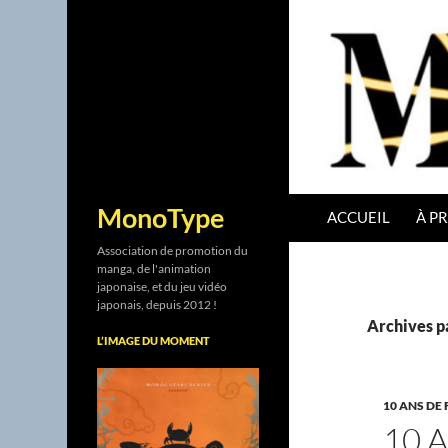
ALLER AU CONTENU
Recherche
MonoType
ACCUEIL
À P
Association de promotion du
manga, de l'animation
japonaise, et du jeu vidéo
japonais, depuis 2012 !
Archives 
L’IMAGE DU MOMENT
10 ANS DE 
10 