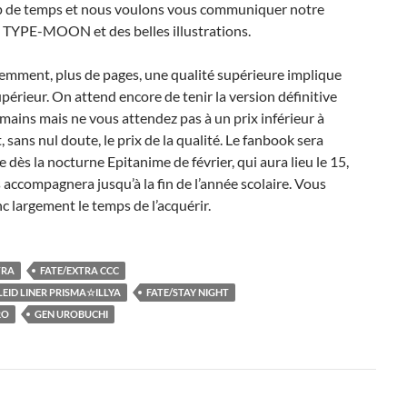
 de temps et nous voulons vous communiquer notre
 TYPE-MOON et des belles illustrations.
emment, plus de pages, une qualité supérieure implique
upérieur. On attend encore de tenir la version définitive
mains mais ne vous attendez pas à un prix inférieur à
, sans nul doute, le prix de la qualité. Le fanbook sera
 dès la nocturne Epitanime de février, qui aura lieu le 15,
 accompagnera jusqu’à la fin de l’année scolaire. Vous
c largement le temps de l’acquérir.
TRA
FATE/EXTRA CCC
LEID LINER PRISMA☆ILLYA
FATE/STAY NIGHT
RO
GEN UROBUCHI