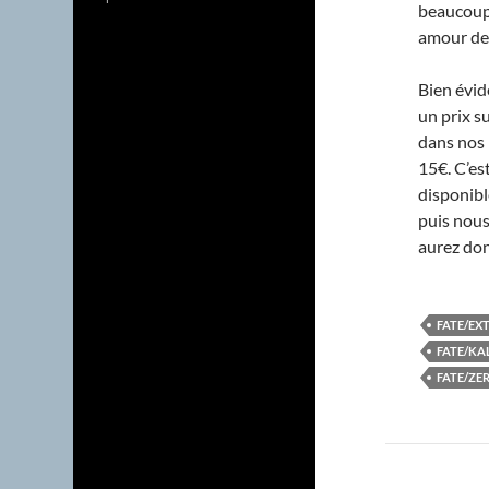
beaucoup
amour de
Bien évid
un prix s
dans nos 
15€. C’est
disponible
puis nous
aurez don
FATE/EX
FATE/KA
FATE/ZE