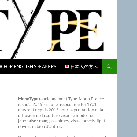
FOR ENGLISH SPEAKERS
日本人の方へ
MonoType
(anciennement Type-Moon France
jusqu’à 2015) est une association loi 1901
œuvrant depuis 2012 pour la promotion et la
diffusion de la culture visuelle moderne
japonaise : mangas, animes, visual novels, light
novels, et bien d’autres.