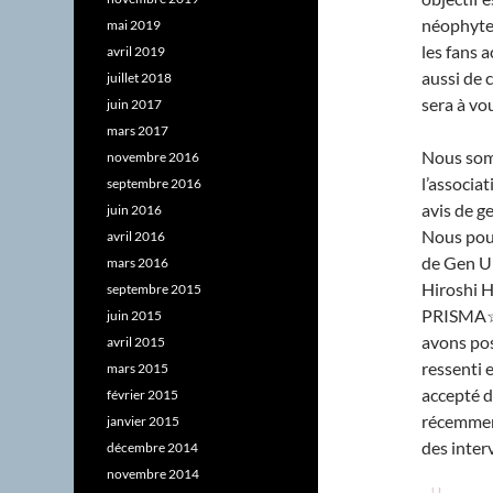
néophyte 
mai 2019
les fans 
avril 2019
aussi de c
juillet 2018
sera à vou
juin 2017
mars 2017
Nous somm
novembre 2016
l’associa
septembre 2016
avis de 
juin 2016
Nous pouv
avril 2016
de Gen U
mars 2016
Hiroshi 
septembre 2015
PRISMA☆I
juin 2015
avons pos
avril 2015
ressenti e
mars 2015
accepté d
février 2015
récemment
janvier 2015
des inter
décembre 2014
novembre 2014