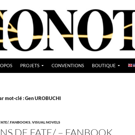
ROPOS
PROJETS
CONVENTIONS
BOUTIQUE
par mot-clé : Gen UROBUCHI
FATE/
,
FANBOOKS
,
VISUAL NOVELS
ANS DE FATE/ – FANBOOK