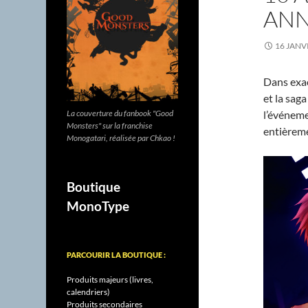
ANN
16 JANV
Dans exac
et la sag
l’événem
La couverture du fanbook "Good
Monsters" sur la franchise
entièreme
Monogatari, réalisée par Chkao !
Boutique
MonoType
PARCOURIR LA BOUTIQUE :
Produits majeurs (livres,
calendriers)
Produits secondaires