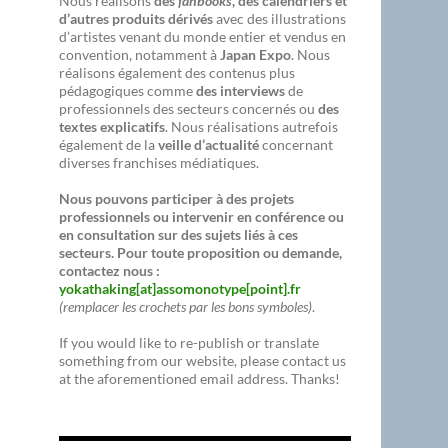
Nous réalisons
des
fanbooks
, des calendriers et
d’autres produits dérivés
avec des illustrations
d’artistes venant du monde entier et vendus en
convention, notamment à
Japan Expo
. Nous
réalisons également des contenus plus
pédagogiques comme
des interviews
de
professionnels des secteurs concernés ou
des
textes explicatifs
. Nous réalisations autrefois
également de la
veille d’actualité
concernant
diverses franchises médiatiques.
Nous pouvons participer à des projets
professionnels ou intervenir en conférence ou
en consultation sur des sujets liés à ces
secteurs. Pour toute proposition ou demande,
contactez nous :
yokathaking[at]assomonotype[point].fr
(remplacer les crochets par les bons symboles)
.
If you would like to re-publish or translate
something from our website, please contact us
at the aforementioned email address. Thanks!