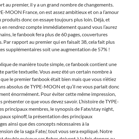
rt au premier, il y a un grand nombre de changements.
E-MOON France, on est assez ambitieux et on a l’amour
 produits donc on essaye toujours plus loin. Déjà, et
s en rendrez compte immédiatement quand vous l’aurez
mains, le fanbook fera plus de 60 pages, couvertures
 Par rapport au premier qui en faisait 38, cela fait plus
es supplémentaires soit une augmentation de 57% !
plique de manière toute simple, ce fanbook contient une
e partie textuelle. Vous avez été un certain nombre à
 que le premier fanbook était bien mais que vous n’étiez
ans absolus de TYPE-MOON et qu’il ne vous parlait donc
ément énormément. Pour éviter cette même impression,
s présenter ce que vous devez savoir. L’histoire de TYPE-
 principaux membres, le synopsis de Fate/stay night,
ipaux spinoff, la présentation des principaux
es ainsi que des concepts nécessaires à la
sion de la saga Fate/, tout vous sera expliqué. Notre
est double puisque ses fiches doivent à la fois donner au