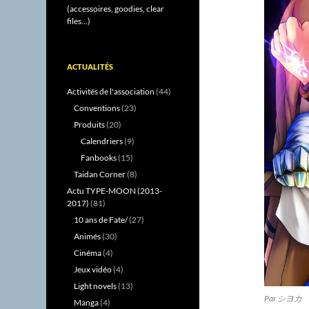
(accessoires, goodies, clear
files...)
ACTUALITÉS
Activités de l'association
(44)
Conventions
(23)
Produits
(20)
Calendriers
(9)
Fanbooks
(15)
Taidan Corner
(8)
Actu TYPE-MOON (2013-
2017)
(81)
10 ans de Fate/
(27)
Animés
(30)
Cinéma
(4)
Jeux vidéo
(4)
Light novels
(13)
Par シヨカ
Manga
(4)