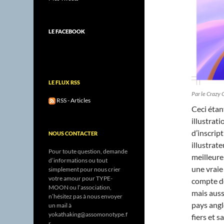
LE FACEBOOK
LE FLUX RSS
Par le Crazy 
RSS - Articles
Ceci étan
illustrat
d’inscript
NOUS CONTACTER
illustrate
Pour toute question, demande
meilleure
d’informations ou tout
une vraie
simplement pour nous crier
votre amour pour TYPE-
compte de
MOON ou l’association,
mais auss
n’hésitez pas à nous envoyer
pays ang
un mail à
yokathaking@assomonotype.f
fiers et s
r