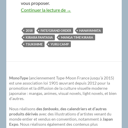
vous proposer.
MonoType à Japan Expo 2018
Continuer la lecture de
→
2018
FATE/GRAND ORDER
HANAYAMATA
KIRARA FANTASIA
MANGA TIME KIRARA
TSUKIHIME
YURU CAMP
MonoType
(anciennement Type-Moon France jusqu’à 2015)
est une association loi 1901 œuvrant depuis 2012 pour la
promotion et la diffusion de la culture visuelle moderne
japonaise : mangas, animes, visual novels, light novels, et bien
d’autres.
Nous réalisons
des
fanbooks
, des calendriers et d’autres
produits dérivés
avec des illustrations d’artistes venant du
monde entier et vendus en convention, notamment à
Japan
Expo
. Nous réalisons également des contenus plus