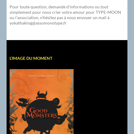
Pour toute question, demande d’informations ou tout
simplement pour nous crier votre amour pour TYPE-MOON
ou l’association, n’hésitez pas à nous envoyer un mail à
yokathaking@assomonotype.fr
L’IMAGE DU MOMENT