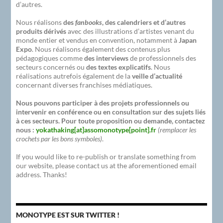
d’autres.
Nous réalisons
des
fanbooks
, des calendriers et d’autres
produits dérivés
avec des illustrations d’artistes venant du
monde entier et vendus en convention, notamment à
Japan
Expo
. Nous réalisons également des contenus plus
pédagogiques comme
des interviews
de professionnels des
secteurs concernés ou
des textes explicatifs
. Nous
réalisations autrefois également de la
veille d’actualité
concernant diverses franchises médiatiques.
Nous pouvons participer à des projets professionnels ou
intervenir en conférence ou en consultation sur des sujets liés
à ces secteurs. Pour toute proposition ou demande, contactez
nous :
yokathaking[at]assomonotype[point].fr
(remplacer les
crochets par les bons symboles)
.
If you would like to re-publish or translate something from
our website, please contact us at the aforementioned email
address. Thanks!
MONOTYPE EST SUR TWITTER !