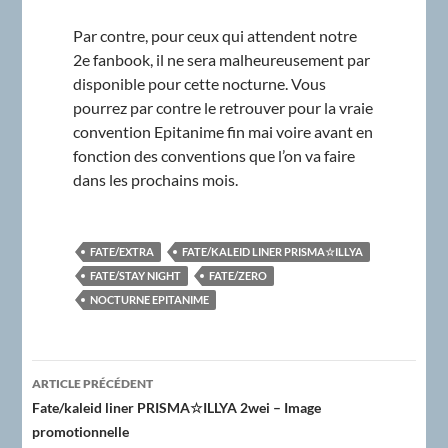
Par contre, pour ceux qui attendent notre
2e fanbook, il ne sera malheureusement par
disponible pour cette nocturne. Vous
pourrez par contre le retrouver pour la vraie
convention Epitanime fin mai voire avant en
fonction des conventions que l’on va faire
dans les prochains mois.
FATE/EXTRA
FATE/KALEID LINER PRISMA☆ILLYA
FATE/STAY NIGHT
FATE/ZERO
NOCTURNE EPITANIME
Navigation
ARTICLE PRÉCÉDENT
des
Fate/kaleid liner PRISMA☆ILLYA 2wei – Image
promotionnelle
articles