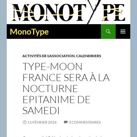
Recherche
MonoType
ALLER
MENU
AU
PRINCIPAL
CONTENU
ACTIVITÉS DE L'ASSOCIATION
,
CALENDRIERS
TYPE-MOON
FRANCE SERA À LA
NOCTURNE
EPITANIME DE
SAMEDI
11 FÉVRIER 2014
3 COMMENTAIRES