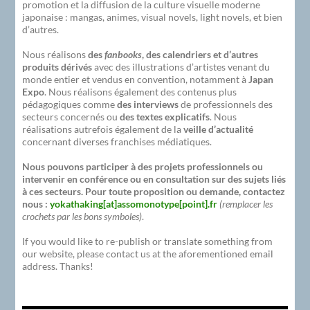
promotion et la diffusion de la culture visuelle moderne
japonaise : mangas, animes, visual novels, light novels, et bien
d’autres.
Nous réalisons
des
fanbooks
, des calendriers et d’autres
produits dérivés
avec des illustrations d’artistes venant du
monde entier et vendus en convention, notamment à
Japan
Expo
. Nous réalisons également des contenus plus
pédagogiques comme
des interviews
de professionnels des
secteurs concernés ou
des textes explicatifs
. Nous
réalisations autrefois également de la
veille d’actualité
concernant diverses franchises médiatiques.
Nous pouvons participer à des projets professionnels ou
intervenir en conférence ou en consultation sur des sujets liés
à ces secteurs. Pour toute proposition ou demande, contactez
nous :
yokathaking[at]assomonotype[point].fr
(remplacer les
crochets par les bons symboles)
.
If you would like to re-publish or translate something from
our website, please contact us at the aforementioned email
address. Thanks!