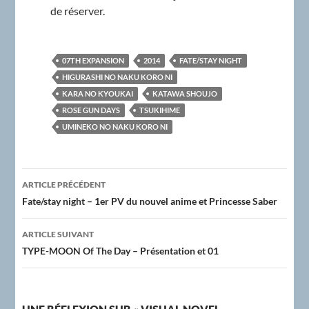
de réserver.
07TH EXPANSION
2014
FATE/STAY NIGHT
HIGURASHI NO NAKU KORO NI
KARA NO KYOUKAI
KATAWA SHOUJO
ROSE GUN DAYS
TSUKIHIME
UMINEKO NO NAKU KORO NI
Navigation
ARTICLE PRÉCÉDENT
des
Fate/stay night – 1er PV du nouvel anime et Princesse Saber
articles
ARTICLE SUIVANT
TYPE-MOON Of The Day – Présentation et 01