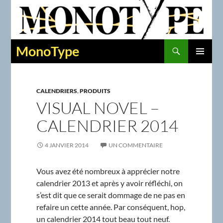
Recherche
MonoType
ALLER
MENU
AU
PRINCIPAL
CONTENU
CALENDRIERS
,
PRODUITS
VISUAL NOVEL –
CALENDRIER 2014
4 JANVIER 2014
UN COMMENTAIRE
Vous avez été nombreux à apprécier notre
calendrier 2013 et après y avoir réfléchi, on
s’est dit que ce serait dommage de ne pas en
refaire un cette année. Par conséquent, hop,
un calendrier 2014 tout beau tout neuf.