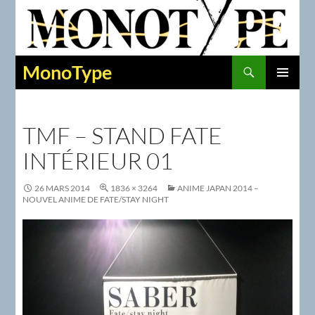
Recherche
MonoType
ALLER
MENU
AU
PRINCIPAL
CONTENU
TMF – STAND FATE
INTÉRIEUR 01
26 MARS 2014
1836 × 3264
ANIME JAPAN 2014 –
NOUVEL ANIME DE FATE/STAY NIGHT