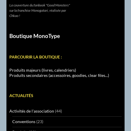
La couverture du fanbook "Good Monsters"
sur la franchise Monogatari, réalisée par
Chkao !
Boutique MonoType
PARCOURIR LA BOUTIQUE :
Produits majeurs (livres, calendriers)
Produits secondaires (accessoires, goodies, clear files...)
ACTUALITÉS
Activités de l'association
(44)
Conventions
(23)