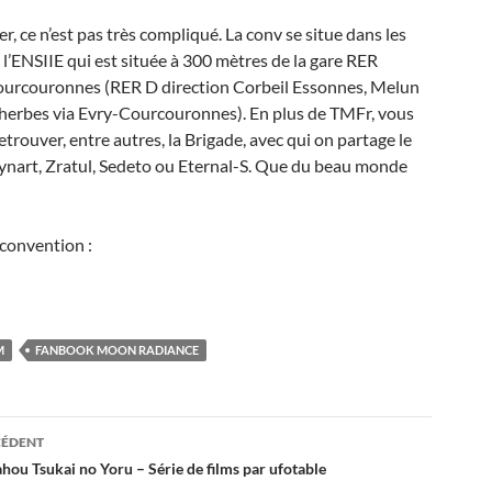
er, ce n’est pas très compliqué. La conv se situe dans les
 l’ENSIIE qui est située à 300 mètres de la gare RER
ourcouronnes (RER D direction Corbeil Essonnes, Melun
herbes via Evry-Courcouronnes). En plus de TMFr, vous
etrouver, entre autres, la Brigade, avec qui on partage le
ynart, Zratul, Sedeto ou Eternal-S. Que du beau monde
 convention :
M
FANBOOK MOON RADIANCE
tion
CÉDENT
ahou Tsukai no Yoru – Série de films par ufotable