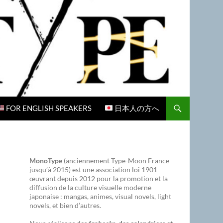
FOR ENGLISH SPEAKERS
日本人の方へ
MonoType
(anciennement Type-Moon France
jusqu’à 2015) est une association loi 1901
œuvrant depuis 2012 pour la promotion et la
diffusion de la culture visuelle moderne
japonaise : mangas, animes, visual novels, light
novels, et bien d’autres.