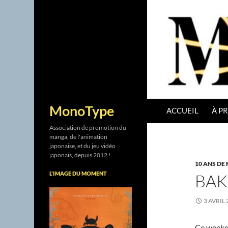
ALLER AU CONTENU
Recherche
MonoType
ACCUEIL
À P
Association de promotion du
manga, de l'animation
japonaise, et du jeu vidéo
japonais, depuis 2012 !
10 ANS DE 
L’IMAGE DU MOMENT
BAK
3 AVRIL 
Ce weeke