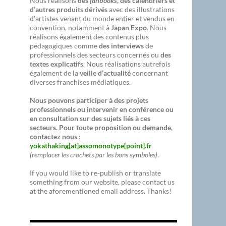
Nous réalisons
des
fanbooks
, des calendriers et
d’autres produits dérivés
avec des illustrations
d’artistes venant du monde entier et vendus en
convention, notamment à
Japan Expo
. Nous
réalisons également des contenus plus
pédagogiques comme
des interviews
de
professionnels des secteurs concernés ou
des
textes explicatifs
. Nous réalisations autrefois
également de la
veille d’actualité
concernant
diverses franchises médiatiques.
Nous pouvons participer à des projets
professionnels ou intervenir en conférence ou
en consultation sur des sujets liés à ces
secteurs. Pour toute proposition ou demande,
contactez nous :
yokathaking[at]assomonotype[point].fr
(remplacer les crochets par les bons symboles)
.
If you would like to re-publish or translate
something from our website, please contact us
at the aforementioned email address. Thanks!