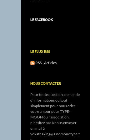
LE FACEBOOK
LE FLUX RSS
RSS - Articles
NOUS CONTACTER
Pour toute question, demande
d’informations ou tout
simplement pour nous crier
votre amour pour TYPE-
MOON ou l’association,
n’hésitez pas à nous envoyer
un mail à
yokathaking@assomonotype.f
r