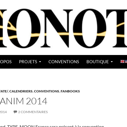
ROPOS
PROJETS
CONVENTIONS
BOUTIQUE
FATE/
,
CALENDRIERS
,
CONVENTIONS
,
FANBOOKS
ANIM 2014
2014
2 COMMENTAIRES
nd, TYPE-MOON France sera présent à la convention