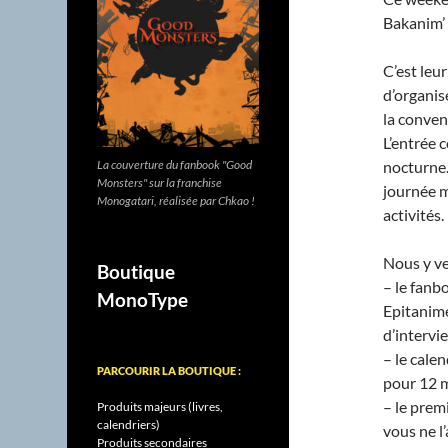
Bakanim’ 
C’est leu
d’organis
la conven
L’entrée 
nocturne
La couverture du fanbook "Good
Monsters" sur la franchise
journée ma
Monogatari, réalisée par Chkao !
activités.
Nous y ve
Boutique
– le fanb
MonoType
Epitanime
d’intervi
– le cale
PARCOURIR LA BOUTIQUE :
pour 12 m
– le premi
Produits majeurs (livres,
calendriers)
vous ne l
Produits secondaires