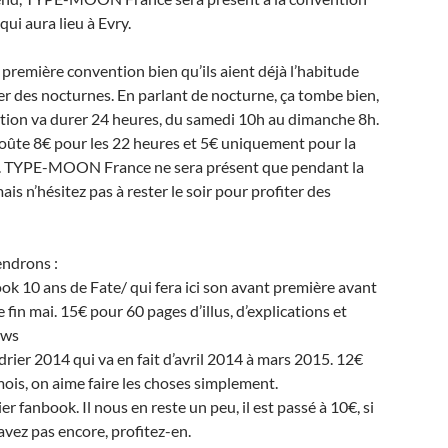
qui aura lieu à Evry.
r première convention bien qu’ils aient déjà l’habitude
er des nocturnes. En parlant de nocturne, ça tombe bien,
tion va durer 24 heures, du samedi 10h au dimanche 8h.
coûte 8€ pour les 22 heures et 5€ uniquement pour la
. TYPE-MOON France ne sera présent que pendant la
is n’hésitez pas à rester le soir pour profiter des
ndrons :
ook 10 ans de Fate/ qui fera ici son avant première avant
 fin mai. 15€ pour 60 pages d’illus, d’explications et
ews
ndrier 2014 qui va en fait d’avril 2014 à mars 2015. 12€
ois, on aime faire les choses simplement.
er fanbook. Il nous en reste un peu, il est passé à 10€, si
’avez pas encore, profitez-en.