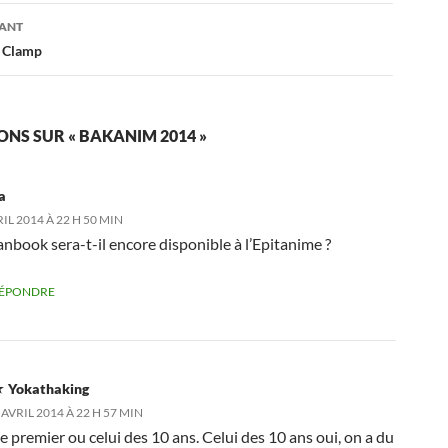
s
VANT
s Clamp
IONS SUR « BAKANIM 2014 »
a
RIL 2014 À 22 H 50 MIN
anbook sera-t-il encore disponible à l’Epitanime ?
ÉPONDRE
Yokathaking
 AVRIL 2014 À 22 H 57 MIN
e premier ou celui des 10 ans. Celui des 10 ans oui, on a du