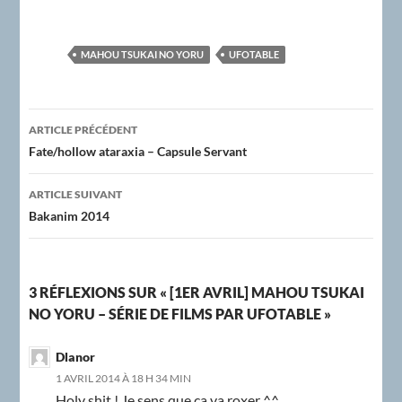
MAHOU TSUKAI NO YORU
UFOTABLE
Navigation
ARTICLE PRÉCÉDENT
des
Fate/hollow ataraxia – Capsule Servant
articles
ARTICLE SUIVANT
Bakanim 2014
3 RÉFLEXIONS SUR « [1ER AVRIL] MAHOU TSUKAI
NO YORU – SÉRIE DE FILMS PAR UFOTABLE »
Dlanor
1 AVRIL 2014 À 18 H 34 MIN
Holy shit ! Je sens que ça va roxer ^^