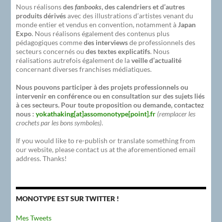
Nous réalisons
des
fanbooks
, des calendriers et d’autres
produits dérivés
avec des illustrations d’artistes venant du
monde entier et vendus en convention, notamment à
Japan
Expo
. Nous réalisons également des contenus plus
pédagogiques comme
des interviews
de professionnels des
secteurs concernés ou
des textes explicatifs
. Nous
réalisations autrefois également de la
veille d’actualité
concernant diverses franchises médiatiques.
Nous pouvons participer à des projets professionnels ou
intervenir en conférence ou en consultation sur des sujets liés
à ces secteurs. Pour toute proposition ou demande, contactez
nous :
yokathaking[at]assomonotype[point].fr
(remplacer les
crochets par les bons symboles)
.
If you would like to re-publish or translate something from
our website, please contact us at the aforementioned email
address. Thanks!
MONOTYPE EST SUR TWITTER !
Mes Tweets