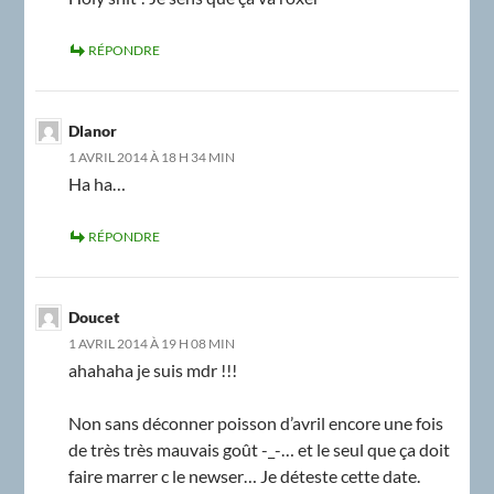
RÉPONDRE
Dlanor
1 AVRIL 2014 À 18 H 34 MIN
Ha ha…
RÉPONDRE
Doucet
1 AVRIL 2014 À 19 H 08 MIN
ahahaha je suis mdr !!!
Non sans déconner poisson d’avril encore une fois
de très très mauvais goût -_-… et le seul que ça doit
faire marrer c le newser… Je déteste cette date.