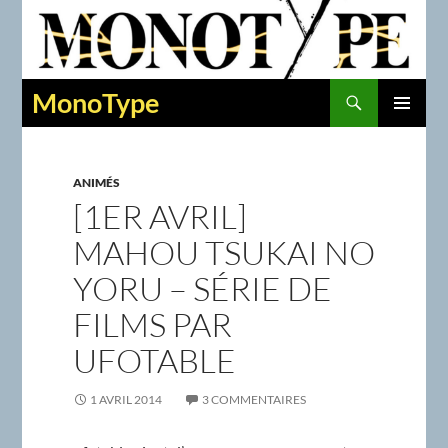
Recherche
MonoType
ALLER
MENU
AU
PRINCIPAL
CONTENU
ANIMÉS
[1ER AVRIL]
MAHOU TSUKAI NO
YORU – SÉRIE DE
FILMS PAR
UFOTABLE
1 AVRIL 2014
3 COMMENTAIRES