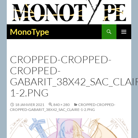
Recherche
MonoType
ALLER
MENU
AU
PRINCIPAL
CONTENU
CROPPED-CROPPED-
CROPPED-
GABARIT_38X42_SAC_CLAI
1-2.PNG
18 JANVIER 2021
840 × 280
CROPPED-CROPPED-
CROPPED-GABARIT_38X42_SAC_CLAIRE-1-2.PNG