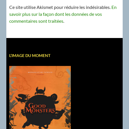
Ce site utilise Akismet pour réduire les indésirables.
En
savoir plus sur la façon dont les données de vos
commentaires sont traitées
.
L’IMAGE DU MOMENT