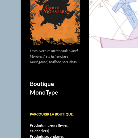
La couverture du fanbook "Good
Monsters" sur la franchise
Monogatari, réalisée par Chkao !
Boutique
MonoType
PARCOURIR LA BOUTIQUE :
Produits majeurs (livres,
calendriers)
Produits secondaires