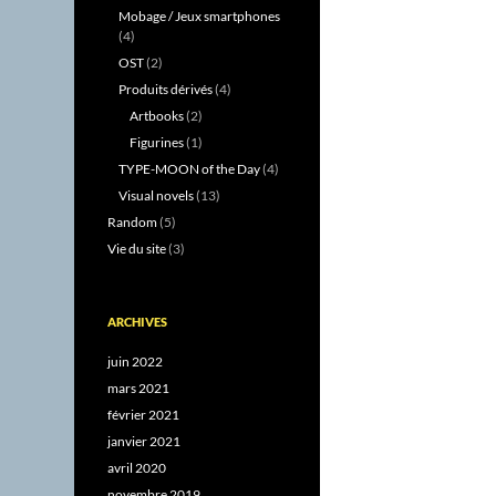
Mobage / Jeux smartphones
(4)
OST
(2)
Produits dérivés
(4)
Artbooks
(2)
Figurines
(1)
TYPE-MOON of the Day
(4)
Visual novels
(13)
Random
(5)
Vie du site
(3)
ARCHIVES
juin 2022
mars 2021
février 2021
janvier 2021
avril 2020
novembre 2019