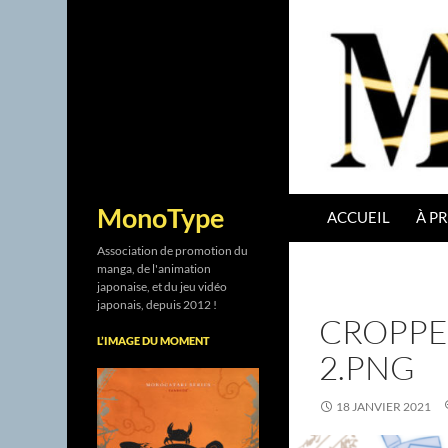
ALLER AU CONTENU
Recherche
MonoType
ACCUEIL
À P
Association de promotion du
manga, de l'animation
japonaise, et du jeu vidéo
japonais, depuis 2012 !
CROPPE
L’IMAGE DU MOMENT
2.PNG
18 JANVIER 2021