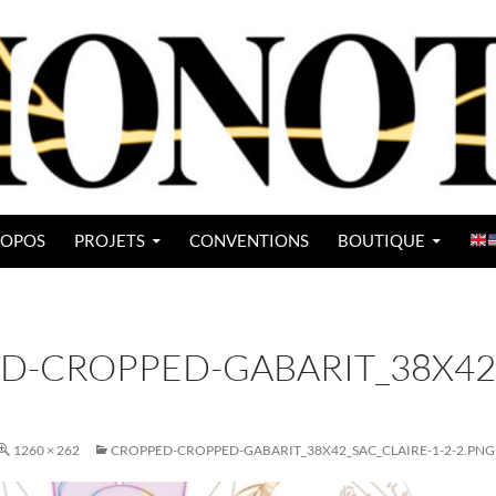
ROPOS
PROJETS
CONVENTIONS
BOUTIQUE
D-CROPPED-GABARIT_38X42_
1260 × 262
CROPPED-CROPPED-GABARIT_38X42_SAC_CLAIRE-1-2-2.PNG