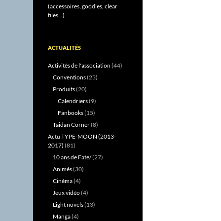
(accessoires, goodies, clear
files...)
ACTUALITÉS
Activités de l'association
(44)
Conventions
(23)
Produits
(20)
Calendriers
(9)
Fanbooks
(15)
Taidan Corner
(8)
Actu TYPE-MOON (2013-
2017)
(81)
10 ans de Fate/
(27)
Animés
(30)
Cinéma
(4)
Jeux vidéo
(4)
Light novels
(13)
Manga
(4)