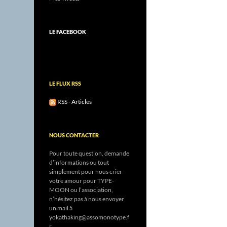
LE FACEBOOK
LE FLUX RSS
RSS - Articles
NOUS CONTACTER
Pour toute question, demande
d’informations ou tout
simplement pour nous crier
votre amour pour TYPE-
MOON ou l’association,
n’hésitez pas à nous envoyer
un mail à
yokathaking@assomonotype.f
r