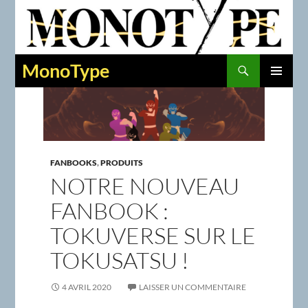
Recherche
MonoType
ALLER
MENU
AU
PRINCIPAL
CONTENU
FANBOOKS
,
PRODUITS
NOTRE NOUVEAU
FANBOOK :
TOKUVERSE SUR LE
TOKUSATSU !
4 AVRIL 2020
LAISSER UN COMMENTAIRE