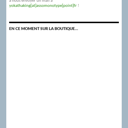
à nous envoyer un mail à
yokathaking[at]assomonotype[point]fr
!
EN CE MOMENT SUR LA BOUTIQUE…