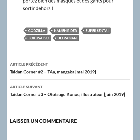
portez bien des masques et des gants pour
sortir dehors !
GODZILLA
KAMEN RIDER
SUPER SENTAI
TOKUSATSU
ULTRAMAN
Navigation
ARTICLE PRÉCÉDENT
des
Taidan Corner #2 – TAa, mangaka [mai 2019]
articles
ARTICLE SUIVANT
Taidan Corner #3 – Ototsugu Konoe, illustrateur [juin 2019]
LAISSER UN COMMENTAIRE