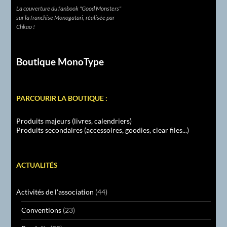
La couverture du fanbook "Good Monsters"
sur la franchise Monogatari, réalisée par
Chkao !
Boutique MonoType
PARCOURIR LA BOUTIQUE :
Produits majeurs (livres, calendriers)
Produits secondaires (accessoires, goodies, clear files...)
ACTUALITÉS
Activités de l'association
(44)
Conventions
(23)