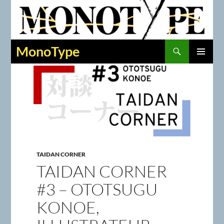
Recherche
MonoType
ALLER
MENU
AU
PRINCIPAL
CONTENU
TAIDAN CORNER
TAIDAN CORNER
#3 – OTOTSUGU
KONOE,