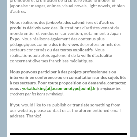
promotion et la diffusion de la culture visuelle moderne
japonaise : mangas, animes, visual novels, light novels, et bien
d’autres.
Nous réalisons
des
fanbooks
, des calendriers et d’autres
produits dérivés
avec des illustrations d’artistes venant du
monde entier et vendus en convention, notamment à
Japan
Expo
. Nous réalisons également des contenus plus
pédagogiques comme
des interviews
de professionnels des
secteurs concernés ou
des textes explicatifs
. Nous
réalisations autrefois également de la
veille d’actualité
concernant diverses franchises médiatiques.
Nous pouvons participer à des projets professionnels ou
intervenir en conférence ou en consultation sur des sujets liés
à ces secteurs. Pour toute proposition ou demande, contactez
nous :
yokathaking[at]assomonotype[point].fr
(remplacer les
crochets par les bons symboles)
.
If you would like to re-publish or translate something from
our website, please contact us at the aforementioned email
address. Thanks!