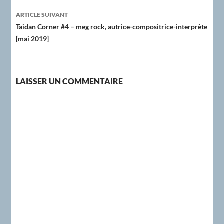
articles
ARTICLE SUIVANT
Taidan Corner #4 – meg rock, autrice-compositrice-interprète
[mai 2019]
LAISSER UN COMMENTAIRE