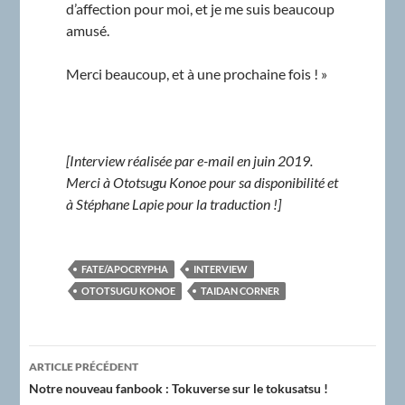
d’affection pour moi, et je me suis beaucoup
amusé.
Merci beaucoup, et à une prochaine fois ! »
[Interview réalisée par e-mail en juin 2019.
Merci à Ototsugu Konoe pour sa disponibilité et
à Stéphane
Lapie pour la traduction !]
FATE/APOCRYPHA
INTERVIEW
OTOTSUGU KONOE
TAIDAN CORNER
Navigation
ARTICLE PRÉCÉDENT
des
Notre nouveau fanbook : Tokuverse sur le tokusatsu !