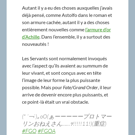
Autant il y a eu des choses auxquelles j’avais
déjà pensé, comme Astolfo dans le roman et
son armure cachée, autant il y a des choses
entièrement nouvelles comme
l’armure d’or
d’Achille
. Dans l’ensemble, il y a surtout des
nouveautés !
Les Servants sont normalement invoqués
avec l’aspect qu’ils avaient au summum de
leur vivant, et sont conçus avec en tête
l’image de leur forme la plus puissante
possible. Mais pour
Fate/Grand Order
, il leur
arrive de devenir encore plus puissants, et
ce point-là était un vrai obstacle.
(* ´￢`)｡oO(ぁーーーーープロトマー
リンおねえさん……ｯ!!!!!11!)(重症)
#FGO
#FGOA