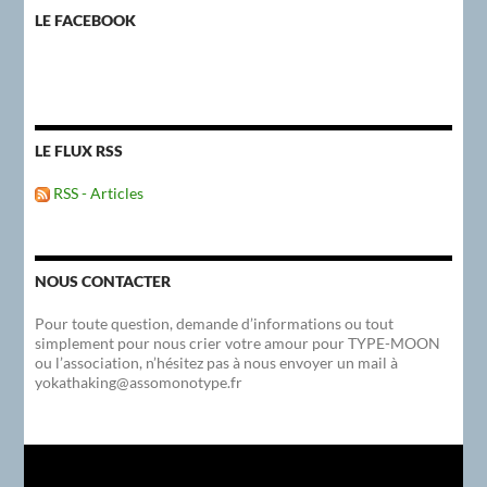
LE FACEBOOK
LE FLUX RSS
RSS - Articles
NOUS CONTACTER
Pour toute question, demande d’informations ou tout
simplement pour nous crier votre amour pour TYPE-MOON
ou l’association, n’hésitez pas à nous envoyer un mail à
yokathaking@assomonotype.fr