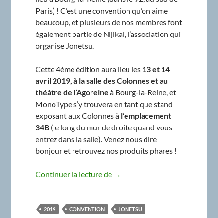
Paris) ! C’est une convention qu’on aime
beaucoup, et plusieurs de nos membres font
également partie de Nijikai, l’association qui
organise Jonetsu.
Cette 4ème édition aura lieu les
13 et 14
avril 2019, à la salle des Colonnes et au
théâtre de l’Agoreine
à Bourg-la-Reine, et
MonoType s’y trouvera en tant que stand
exposant aux Colonnes à
l’emplacement
34B
(le long du mur de droite quand vous
entrez dans la salle). Venez nous dire
bonjour et retrouvez nos produits phares !
MonoType à Jonetsu IV !
Continuer la lecture de
→
2019
CONVENTION
JONETSU