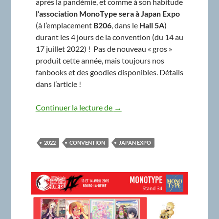
après la pandémie, et comme à son habitude
l’association MonoType sera à Japan Expo
(à l’emplacement
B206
, dans le
Hall 5A
)
durant les 4 jours de la convention (du 14 au
17 juillet 2022) ! Pas de nouveau « gros »
produit cette année, mais toujours nos
fanbooks et des goodies disponibles. Détails
dans l’article !
MonoType à Japan Expo 2022 !
Continuer la lecture de
→
2022
CONVENTION
JAPAN EXPO