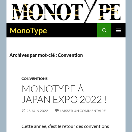
Recherche
MonoType
ALLER
MENU
AU
PRINCIPAL
CONTENU
Archives par mot-clé : Convention
CONVENTIONS
MONOTYPE À
JAPAN EXPO 2022 !
28 JUIN 2022
LAISSER UN COMMENTAIRE
Cette année, c’est le retour des conventions