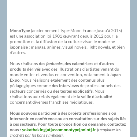
MonoType
(anciennement Type-Moon France jusqu’à 2015)
est une association loi 1901 œuvrant depuis 2012 pour la
promotion et la diffusion de la culture visuelle moderne
japonaise : mangas, animes, visual novels, light novels, et bien
d’autres.
Nous réalisons
des
fanbooks
, des calendriers et d’autres
produits dérivés
avec des illustrations d’artistes venant du
monde entier et vendus en convention, notamment à
Japan
Expo
. Nous réalisons également des contenus plus
pédagogiques comme
des interviews
de professionnels des
secteurs concernés ou
des textes explicatifs
. Nous
réalisations autrefois également de la
veille d’actualité
concernant diverses franchises médiatiques.
Nous pouvons participer à des projets professionnels ou
intervenir en conférence ou en consultation sur des sujets liés
à ces secteurs. Pour toute proposition ou demande, contactez
nous :
yokathaking[at]assomonotype[point].fr
(remplacer les
crochets par les bons symboles)
.