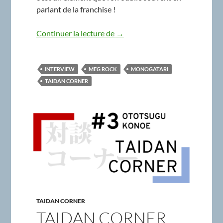
parlant de la franchise !
Taidan Corner #4 – meg rock, a
Continuer la lecture de
→
INTERVIEW
MEG ROCK
MONOGATARI
TAIDAN CORNER
TAIDAN CORNER
TAIDAN CORNER