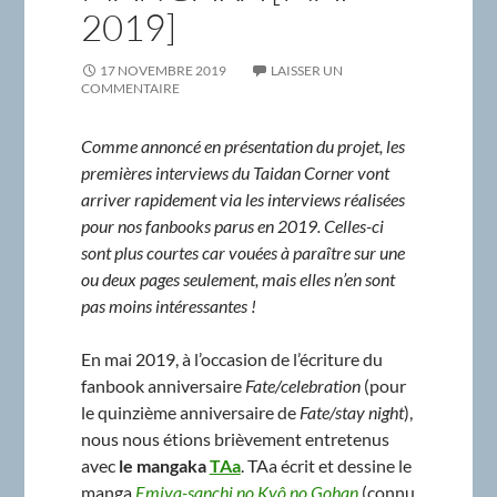
2019]
17 NOVEMBRE 2019
LAISSER UN
COMMENTAIRE
Comme annoncé en présentation du projet, les
premières interviews du Taidan Corner vont
arriver rapidement via les interviews réalisées
pour nos fanbooks parus en 2019. Celles-ci
sont plus courtes car vouées à paraître sur une
ou deux pages seulement, mais elles n’en sont
pas moins intéressantes !
En mai 2019, à l’occasion de l’écriture du
fanbook anniversaire
Fate/celebration
(pour
le quinzième anniversaire de
Fate/stay night
),
nous nous étions brièvement entretenus
avec
le mangaka
TAa
. TAa écrit et dessine le
manga
Emiya-sanchi no Kyô no Gohan
(connu