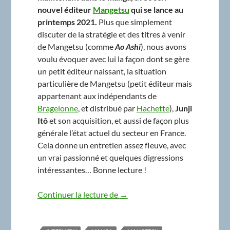
nouvel éditeur
Mangetsu
qui se lance au
printemps 2021.
Plus que simplement
discuter de la stratégie et des titres à venir
de Mangetsu (comme
Ao Ashi
), nous avons
voulu évoquer avec lui la façon dont se gère
un petit éditeur naissant, la situation
particulière de Mangetsu (petit éditeur mais
appartenant aux indépendants de
Bragelonne
, et distribué par
Hachette
),
Junji
Itô
et son acquisition, et aussi de façon plus
générale l’état actuel du secteur en France.
Cela donne un entretien assez fleuve, avec
un vrai passionné et quelques digressions
intéressantes… Bonne lecture !
Taidan Corner #7 : Sullivan Rou
Continuer la lecture de
→