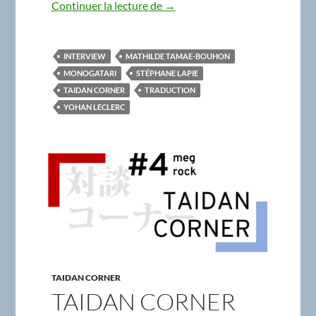
Taidan Corner #5 – Interview c
Continuer la lecture de
→
INTERVIEW
MATHILDE TAMAE-BOUHON
MONOGATARI
STÉPHANE LAPIE
TAIDAN CORNER
TRADUCTION
YOHAN LECLERC
TAIDAN CORNER
TAIDAN CORNER