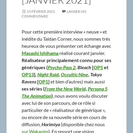
15 FÉVRIER 2021
LAISSER UN
COMMENTAIRE
Pour cette première interview « neuve » et
inédite du Taidan Corner, nous sommes très
heureux de vous présenter cet échange avec
Masashi Ishihama
réalisé courant janvier.
Réalisateur principalement connu pour ses
génériques
(
Psycho-Pass 2
,
Bleach
[
OP5
et
OP13
],
Night Raid
,
Occultic;Nine
,
Tokyo
Ravens
[
OP1
]
et bien d’autres) mais aussi
ses séries
(
From the New World
,
Persona 5
The Animation
)
, nous avons voulu discuter
avec lui de son parcours, de ce rôle si
particulier de « réalisateur de générique »,
ou encore de sa nouvelle série en cours de
diffusion,
Horimiya
(disponible chez nous
sur Wakanim
). En ressort une vision