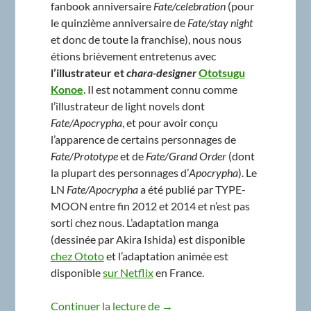
fanbook anniversaire
Fate/celebration
(pour
le quinzième anniversaire de
Fate/stay night
et donc de toute la franchise), nous nous
étions brièvement entretenus avec
l’illustrateur et
chara-designer
Ototsugu
Konoe
. Il est notamment connu comme
l’illustrateur de light novels dont
Fate/Apocrypha
, et pour avoir conçu
l’apparence de certains personnages de
Fate/Prototype
et de
Fate/Grand Order
(dont
la plupart des personnages d’
Apocrypha
). Le
LN
Fate/Apocrypha
a été publié par TYPE-
MOON entre fin 2012 et 2014 et n’est pas
sorti chez nous. L’adaptation manga
(dessinée par Akira Ishida) est disponible
chez Ototo
et l’adaptation animée est
disponible
sur Netflix
en France.
Taidan Corner #3 – Ototsugu Kon
Continuer la lecture de
→