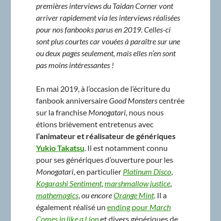
premières interviews du Taidan Corner vont
arriver rapidement via les interviews réalisées
pour nos fanbooks parus en 2019. Celles-ci
sont plus courtes car vouées à paraître sur une
ou deux pages seulement, mais elles n’en sont
pas moins intéressantes !
En mai 2019, à l’occasion de l’écriture du
fanbook anniversaire
Good Monsters
centrée
sur la franchise
Monogatari,
nous nous
étions brièvement entretenus avec
l’animateur et réalisateur de génériques
Yukio Takatsu
. Il est notamment connu
pour ses génériques d’ouverture pour les
Monogatari
, en particulier
Platinum Disco
,
Kogarashi Sentiment
,
marshmallow justice
,
mathemagics
,
ou encore
Orange Mint
. Il a
également réalisé un
ending pour
March
Comes in like a Lion
et divers génériques de