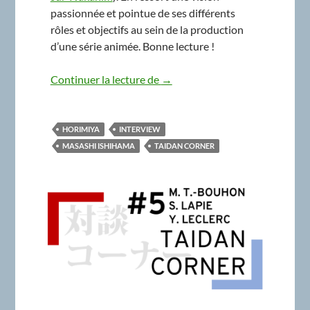
passionnée et pointue de ses différents
rôles et objectifs au sein de la production
d’une série animée. Bonne lecture !
Taidan Corner #6 : Masashi Ishi
Continuer la lecture de
→
HORIMIYA
INTERVIEW
MASASHI ISHIHAMA
TAIDAN CORNER