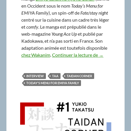
en Occident sous le nom
Today’s Menu for
EMIYA Family
), un spin-off de
Fate/stay night
centré sur la cuisine dans un cadre très léger
et
comfy
. Le manga est prépublié dans le
web-magazine
Young Ace Up
et publié par
Kadokawa, et n’a pas sorti en France. Son
adaptation animée est toutefois disponible
Taidan Corner #
chez Wakanim
.
Continuer la lecture de
→
INTERVIEW
TAA
TAIDAN CORNER
TODAY'S MENU FOR EMIYA FAMILY