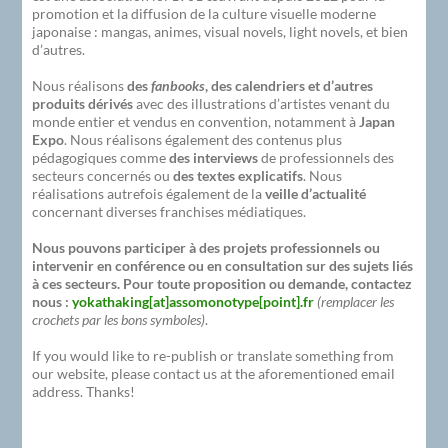
promotion et la diffusion de la culture visuelle moderne
japonaise : mangas, animes, visual novels, light novels, et bien
d’autres.
Nous réalisons
des
fanbooks
, des calendriers et d’autres
produits dérivés
avec des illustrations d’artistes venant du
monde entier et vendus en convention, notamment à
Japan
Expo
. Nous réalisons également des contenus plus
pédagogiques comme
des interviews
de professionnels des
secteurs concernés ou
des textes explicatifs
. Nous
réalisations autrefois également de la
veille d’actualité
concernant diverses franchises médiatiques.
Nous pouvons participer à des projets professionnels ou
intervenir en conférence ou en consultation sur des sujets liés
à ces secteurs. Pour toute proposition ou demande, contactez
nous :
yokathaking[at]assomonotype[point].fr
(remplacer les
crochets par les bons symboles)
.
If you would like to re-publish or translate something from
our website, please contact us at the aforementioned email
address. Thanks!