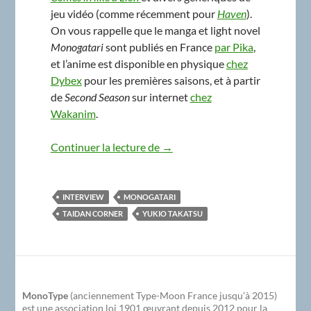
jeu vidéo (comme récemment pour
Haven
).
On vous rappelle que le manga et light novel
Monogatari
sont publiés en France
par Pika
,
et l’anime est disponible en physique
chez
Dybex
pour les premières saisons, et à partir
de
Second Season
sur internet
chez
Wakanim
.
Taidan Corner #1 – Yukio Takats
Continuer la lecture de
→
INTERVIEW
MONOGATARI
TAIDAN CORNER
YUKIO TAKATSU
MonoType
(anciennement Type-Moon France jusqu’à 2015)
est une association loi 1901 œuvrant depuis 2012 pour la