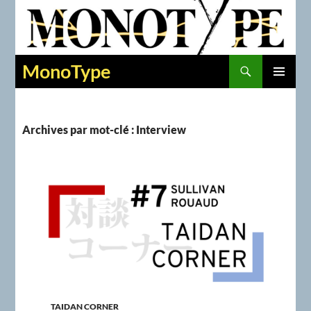
Recherche
MonoType
ALLER
MENU
AU
PRINCIPAL
CONTENU
Archives par mot-clé : Interview
TAIDAN CORNER