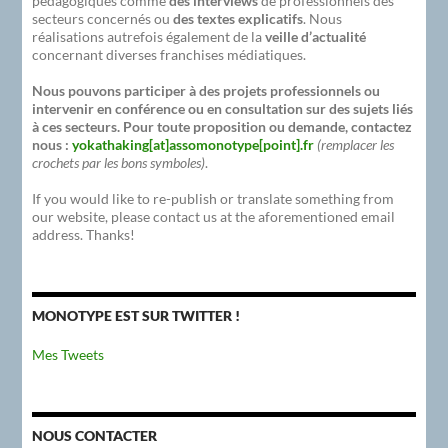
pédagogiques comme
des interviews
de professionnels des
secteurs concernés ou
des textes explicatifs
. Nous
réalisations autrefois également de la
veille d’actualité
concernant diverses franchises médiatiques.
Nous pouvons participer à des projets professionnels ou
intervenir en conférence ou en consultation sur des sujets liés
à ces secteurs. Pour toute proposition ou demande, contactez
nous :
yokathaking[at]assomonotype[point].fr
(remplacer les
crochets par les bons symboles)
.
If you would like to re-publish or translate something from
our website, please contact us at the aforementioned email
address. Thanks!
MONOTYPE EST SUR TWITTER !
Mes Tweets
NOUS CONTACTER